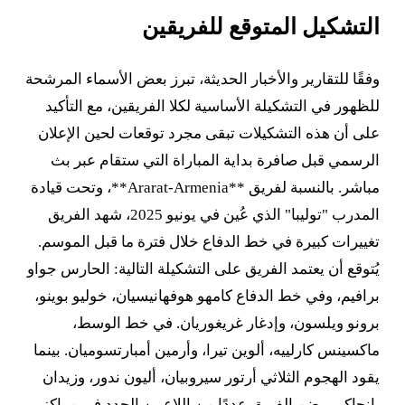
التشكيل المتوقع للفريقين
وفقًا للتقارير والأخبار الحديثة، تبرز بعض الأسماء المرشحة
للظهور في التشكيلة الأساسية لكلا الفريقين، مع التأكيد
على أن هذه التشكيلات تبقى مجرد توقعات لحين الإعلان
الرسمي قبل صافرة بداية المباراة التي ستقام عبر بث
مباشر. بالنسبة لفريق **Ararat-Armenia**، وتحت قيادة
المدرب "توليبا" الذي عُين في يونيو 2025، شهد الفريق
تغييرات كبيرة في خط الدفاع خلال فترة ما قبل الموسم.
يُتوقع أن يعتمد الفريق على التشكيلة التالية: الحارس جواو
برافيم، وفي خط الدفاع كامهو هوفهانيسيان، خوليو بوينو،
برونو ويلسون، وإدغار غريغوريان. في خط الوسط،
ماكسينس كارلييه، ألوين تيرا، وأرمين أمبارتسوميان. بينما
يقود الهجوم الثلاثي أرتور سيروبيان، أليون ندور، وزيدان
بانجاكي. يضم الفريق عددًا من اللاعبين الجدد في مراكز