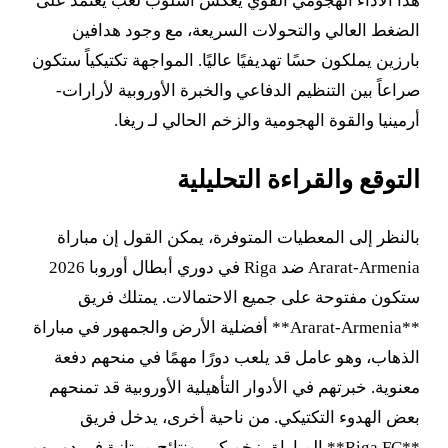
هذا الأداء الهجومي القوي يعكس أسلوب لعب يعتمد على
الضغط العالي والتحولات السريعة، مع وجود هدافين
بارزين يملكون حسًا تهديفيًا عاليًا. المواجهة تكتيكياً ستكون
صراعاً بين التنظيم الدفاعي والخبرة الأوروبية لأرارات-
أرمينيا والقوة الهجومية والزخم الحالي لـ ريغا.
التوقع والقراءة التحليلية
بالنظر إلى المعطيات المتوفرة، يمكن القول إن مباراة
Ararat-Armenia ضد Riga في دوري أبطال أوروبا 2026
ستكون مفتوحة على جميع الاحتمالات. يمتلك فريق
**Ararat-Armenia** أفضلية الأرض والجمهور في مباراة
الذهاب، وهو عامل قد يلعب دورًا مهمًا في منحهم دفعة
معنوية. خبرتهم في الأدوار التأهيلية الأوروبية قد تمنحهم
بعض الهدوء التكتيكي. من ناحية أخرى، يدخل فريق
**Riga FC** المباراة بزخم كبير ونتائج ممتازة في دوريهم