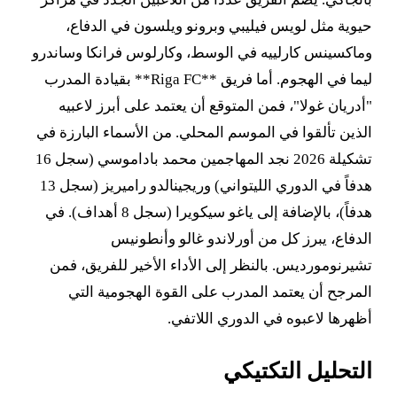
حيوية مثل لويس فيليبي وبرونو ويلسون في الدفاع،
وماكسينس كارلييه في الوسط، وكارلوس فرانكا وساندرو
ليما في الهجوم. أما فريق **Riga FC** بقيادة المدرب
"أدريان غولا"، فمن المتوقع أن يعتمد على أبرز لاعبيه
الذين تألقوا في الموسم المحلي. من الأسماء البارزة في
تشكيلة 2026 نجد المهاجمين محمد باداموسي (سجل 16
هدفاً في الدوري الليتواني) وريجينالدو راميريز (سجل 13
هدفاً)، بالإضافة إلى ياغو سيكويرا (سجل 8 أهداف). في
الدفاع، يبرز كل من أورلاندو غالو وأنطونيس
تشيرنومورديس. بالنظر إلى الأداء الأخير للفريق، فمن
المرجح أن يعتمد المدرب على القوة الهجومية التي
أظهرها لاعبوه في الدوري اللاتفي.
التحليل التكتيكي