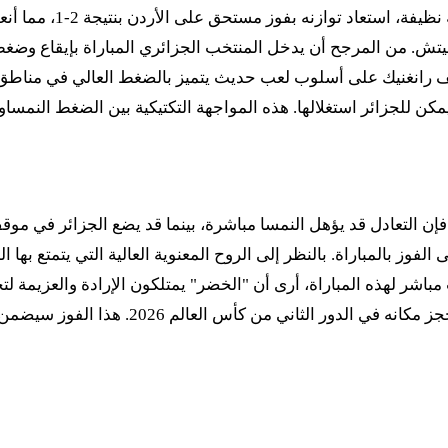
المنتخب الجزائري، بعد خ
تش. من المرجح أن يدخل المنتخب الجزائري المباراة بإيقاع وضغط
لف رانغنيك على أسلوب لعب حديث يتميز بالضغط العالي في مناطق 
ن للجزائر استغلالها. هذه المواجهة التكتيكية بين الضغط النمساو
إن التعادل قد يؤهل النمسا مباشرة، بينما قد يضع الجزائر في موق
ى الفوز بالمباراة. بالنظر إلى الروح المعنوية العالية التي يتمتع بها
مباشر لهذه المباراة، أرى أن "الخضر" يمتلكون الإرادة والعزيمة لتح
ذا الفوز سيضمن للجزائر ست نقاط، مما يضعهم في المركز الثاني بالمجموعة.