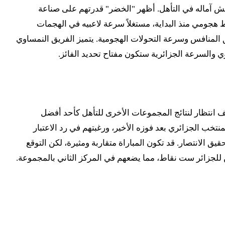
سارته الافتتاحية أمام الأرجنتين بثلاثية نظيفة، استعاد توازنه بفوز مستحق على الأردن بنتيجة 2-1، مما أنعش آماله في التأهل. أظهر "الخضر" قدرتهم على صناعة
 هجومي منذ البداية، مستغلاً سرعة لاعبيه في الهجمات
المنافس وسرعة التحولات الهجومية. يتميز الفريق النمساوي
ي والسرعة الجزائرية ستكون مفتاح تحديد الفائز.
ف انتظار لنتائج المجموعات الأخرى للتأهل كأحد أفضل
 المنتخب الجزائري بعد فوزه الأخير، ورغبتهم في رد الاعتبار
قيق الانتصار. قد تكون المباراة متقاربة ومثيرة، لكن التوقع