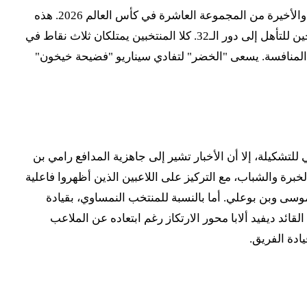
تترقب الجماهير العربية والعالمية بشغف كبير المواجهة الحاسمة التي تجمع منتخبي الجزائر والنمسا ضمن منافسات الجولة الثالثة والأخيرة من المجموعة العاشرة في كأس العالم 2026. هذه
المباراة، المقرر إقامتها فجر الأحد 28 يونيو 2026 في ملعب أروهيد بمدينة كانساس سيتي، تحمل أهمية بالغة لكلا المنتخبين الطامحين للتأهل إلى دور الـ32. كلا المنتخبين يمتلكان ثلاث نقاط في
 المنافسة. يسعى "الخضر" لتفادي سيناريو "فضيحة خيخون"
لتشكيلة، إلا أن الأخبار تشير إلى جاهزية المدافع رامي بن
خبرة والشباب، مع التركيز على اللاعبين الذين أظهروا فاعلية
وسى وبن بوعلي. أما بالنسبة للمنتخب النمساوي، بقيادة
ز نجومه الذين قادوه للتأهل للمونديال بعد غياب دام 28 عاماً. يُتوقع أن يكون القائد ديفيد ألابا محور الارتكاز رغم ابتعاده عن الملاعب
ادة الفريق.