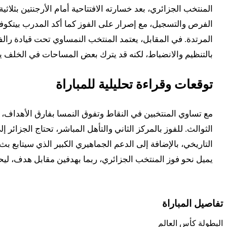
الفرص والتسجيل، مع إصرار على الفوز كما أكد المدرب بيتكوفي
المرتدة. في المقابل، يعتمد المنتخب النمساوي تحت قيادة را
بالتنظيم والانضباط، لكنه قد يترك بعض المساحات في الخلف يمك
توقعات وقراءة تحليلية للمباراة
مع تساوي المنتخبين في النقاط وتفوق النمسا بفارق الأهداف، ف
الثوالث. للفوز بالمركز الثاني والتأهل المباشر، تحتاج الجزائر إل
التاريخي، بالإضافة إلى الدعم الجماهيري الكبير الذي سيتابع بث 
يميل نحو فوز المنتخب الجزائري، ربما بهدفين مقابل هدف، ليحجز مكانه في الدور الثاني من كأس العالم 2026. ه
تفاصيل المباراة
البطولة
كأس العالم