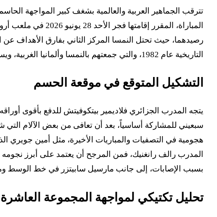
رصيدهما، حيث تحتل النمسا المركز الثاني بفارق الأهداف عن 
التاريخية عام 1982، والتي جمعتهم بالنمسا وألمانيا الغربية، ويسعون هذه المرة لتقرير مصيرهم بأيديهم لضمان عبورهم التاريخي.
التشكيل المتوقع في موقعة الحسم
يتجه المدرب الجزائري فلاديمير بيتكوفيتش للدفع بأقوى أوراقه
سبعيني للمشاركة أساسياً، بعد أن تعافى من بعض الآلام التي شع
هجومية في التصفيات والمباريات الأخيرة، مثل أمين جويري الذ
بسبب الإصابات، إلى جانب مارسيل سابيتزر في خط الوسط ومارك
تحليل تكتيكي لمواجهة المجموعة العاشرة