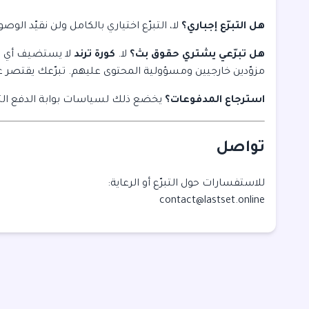
هل التبرّع إجباري؟
لا، التبرّع اختياري بالكامل ولن نقيّد الو
هل تبرّعي يشتري حقوق بث؟
لا.
كورة ترند
لا يستضيف أي م
مزوّدين خارجيين ومسؤولية المحتوى عليهم. تبرّعك يقتصر
استرجاع المدفوعات؟
يخضع ذلك لسياسات بوابة الدفع الت
تواصل
للاستفسارات حول التبرّع أو الرعاية:
contact@lastset.online