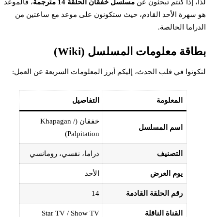
ذا، إذا كنتم تبحثون عن
مسلسل خفقان الحلقة 14 مترجمة
، فالموعد
و سهرة الأحد القادم، حيث ستكونون على موعد مع ساعتين من
لدراما الخالصة.
طاقة معلومات المسلسل (Wiki)
تكونوا في قلب الحدث، إليكم أبرز المعلومات السريعة عن العمل:
المعلومة
التفاصيل
خفقان (Khapagan /
اسم المسلسل
Palpitation)
التصنيف
دراما، نفسي، رومانسي
يوم العرض
الأحد
رقم الحلقة القادمة
14
القناة الناقلة
Star TV / Show TV