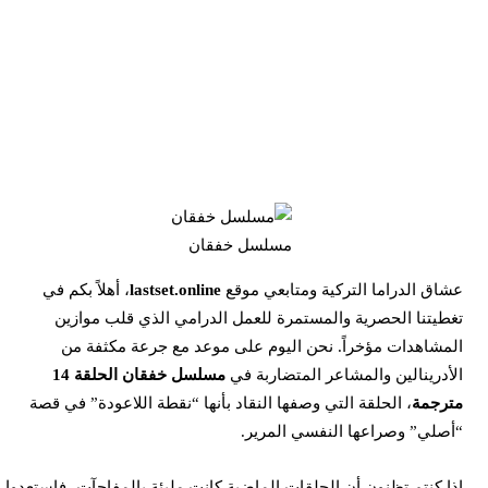
مسلسل خفقان
شاق الدراما التركية ومتابعي موقع
lastset.online
، أهلاً بكم في
غطيتنا الحصرية والمستمرة للعمل الدرامي الذي قلب موازين
لمشاهدات مؤخراً. نحن اليوم على موعد مع جرعة مكثفة من
لأدرينالين والمشاعر المتضاربة في
مسلسل خفقان الحلقة 14
ترجمة
، الحلقة التي وصفها النقاد بأنها “نقطة اللاعودة” في قصة
أصلي” وصراعها النفسي المرير.
ذا كنتم تظنون أن الحلقات الماضية كانت مليئة بالمفاجآت، فاستعدوا