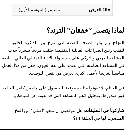
حالة العرض
مستمر (الموسم الأول)
ماذا يتصدر “خفقان” الترند؟
لنجاح ليس وليد الصدفة. القصة التي تمزج بين “الذاكرة الخلوية”
لقلب وبين الصراعات العائلية التقليدية خلقت مزيجاً سحرياً جذب
لمشاهد العربي والتركي على حد سواء. الأداء التمثيلي العالي، خاصة
ي المشاهد الصامتة التي تعتمد على لغة العيون، جعل من هذا العمل
نافساً شرساً لأعمال كبرى تعرض في نفس التوقيت.
ي الختام، لا تفوتوا متابعة موقعنا للحصول على ملخص كامل للحلقة
ور صدورها، وتحليل لأهم المشاهد التي قد تغيب عن انتباهكم.
اركونا في التعليقات:
هل تتوقعون أن تنجو “أصلي” من الفخ
لمنصوب لها في الحلقة 14؟