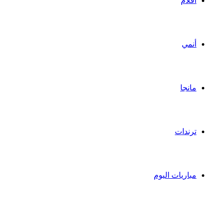
أفلام
أنمي
مانجا
ترندات
مباريات اليوم