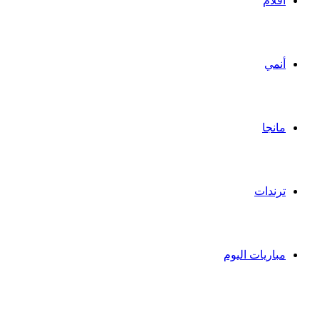
أفلام
أنمي
مانجا
ترندات
مباريات اليوم