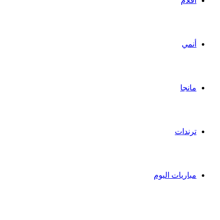
أفلام
أنمي
مانجا
ترندات
مباريات اليوم