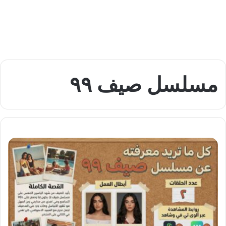
مسلسل صيف ٩٩