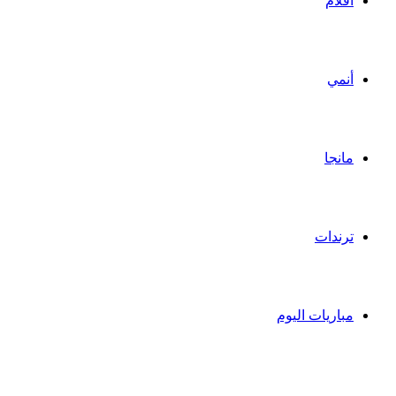
أفلام
أنمي
مانجا
ترندات
مباريات اليوم