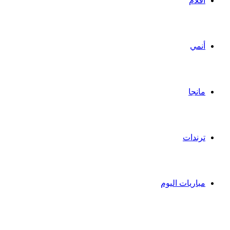
أفلام
أنمي
مانجا
ترندات
مباريات اليوم