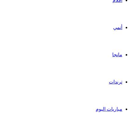
أفلام
أنمي
مانجا
ترندات
مباريات اليوم