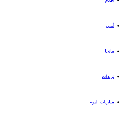
أفلام
أنمي
مانجا
ترندات
مباريات اليوم