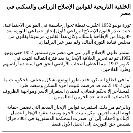
الخلفية التاريخية لقوانين الإصلاح الزراعي والسكني في
مصر
ثورة يوليو 1952 اعتُبرت نقطة تحول حاسمة في القوانين الاجتماعية،
حيث صدر قانون الإصلاح الزراعي كأول إنجاز اجتماعي للثورة، بعد
49 يومًا من الإطاحة بالملك. وكان هذا القانون مرسومًا بقانون من
مجلس قيادة الثورة آنذاك، ولم يمر عبر البرلمان.
استمر قانون الإصلاح الزراعي في مصر من سبتمبر 1952 حتى يونيو
1992، ثم تم تحرير العلاقة الإيجارية بعد فترة انتقالية انتهت في
أكتوبر 1997، مما أعطى أصحاب الأراضي الحق في استعادة أراضيهم
وطرد الفلاحين.
أما في قطاع السكن، فقد تطور الوضع بشكل مختلف. فحكومات ما
قبل 1952 كانت قد فرضت تثبيت أجرة السكن ومنعت طرد
المستأجر إلا بحكم قضائي، لضمان استقرار الأسر ومواجهة الظروف
الاقتصادية الصعبة بعد الحربين العالميتين.
وبالرغم من ذلك، استمرت قوانين الإيجار القديم التي تضمن حماية
قوية للمستأجرين، مثل تثبيت الأجرة وتمديد عقود الإيجار لتشمل
الأبناء والأحفاد، إلى أن أصدرت المحكمة الدستورية في 2002 قرارًا
بتقليص حق التوريث إلى الجيل الأول فقط.