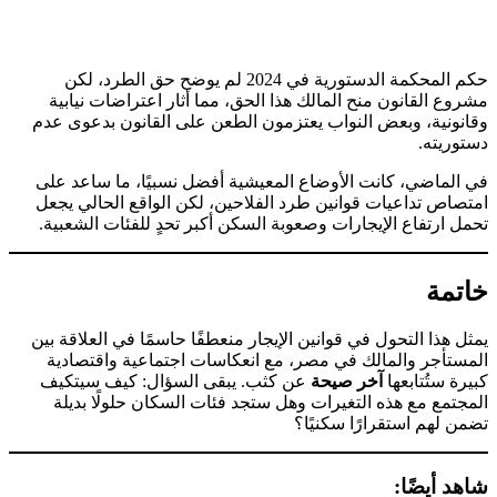
حكم المحكمة الدستورية في 2024 لم يوضح حق الطرد، لكن
مشروع القانون منح المالك هذا الحق، مما أثار اعتراضات نيابية
وقانونية، وبعض النواب يعتزمون الطعن على القانون بدعوى عدم
دستوريته.
في الماضي، كانت الأوضاع المعيشية أفضل نسبيًا، ما ساعد على
امتصاص تداعيات قوانين طرد الفلاحين، لكن الواقع الحالي يجعل
تحمل ارتفاع الإيجارات وصعوبة السكن أكبر تحدٍ للفئات الشعبية.
خاتمة
يمثل هذا التحول في قوانين الإيجار منعطفًا حاسمًا في العلاقة بين
المستأجر والمالك في مصر، مع انعكاسات اجتماعية واقتصادية
كبيرة ستُتابعها
آخر صيحة
عن كثب. يبقى السؤال: كيف سيتكيف
المجتمع مع هذه التغيرات وهل ستجد فئات السكان حلولًا بديلة
تضمن لهم استقرارًا سكنيًا؟
شاهد أيضًا: