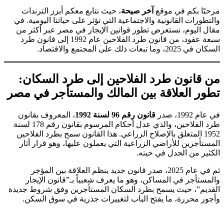
مرحبًا بكم في موقع
آخر صيحة
، حيث نتابع معكم أبرز الترندات
والتطورات القانونية والاجتماعية التي تؤثر على حياتنا اليومية. في
مقال اليوم، نستعرض تطور قوانين الإيجار في مصر عبر أكثر من
سبعة عقود، من قانون طرد الفلاحين عام 1992 إلى قانون طرد
السكان في 2025، وما تبعات ذلك على المجتمع والاقتصاد.
من قانون طرد الفلاحين إلى طرد السكان:
تطور العلاقة بين المالك والمستأجر في مصر
في عام 1992، صدر
قانون رقم 96 لسنة 1992
، المعروف بقانون
طرد الفلاحين، والذي عدل أحكام المرسوم بقانون رقم 178 لسنة
1952 المتعلق بالإصلاح الزراعي. هذا القانون سمح بطرد الفلاحين
المستأجرين للأراضي الزراعية التي يعملون عليها، وهو قرار أثار
الكثير من الجدل في حينه.
ثم في عام 2025، صدر قانون جديد ينظم العلاقة بين المؤجر
والمستأجر في المساكن، وهو ما يعرف شعبياً بـ”قانون الإيجار
القديم”، حيث يسمح بطرد السكان المستأجرين وفق شروط جديدة
وأجور محررة، ما يفتح الباب لتغييرات جذرية في سوق السكن.