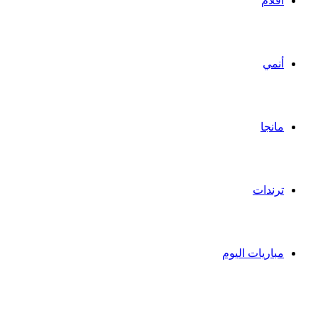
أفلام
أنمي
مانجا
ترندات
مباريات اليوم