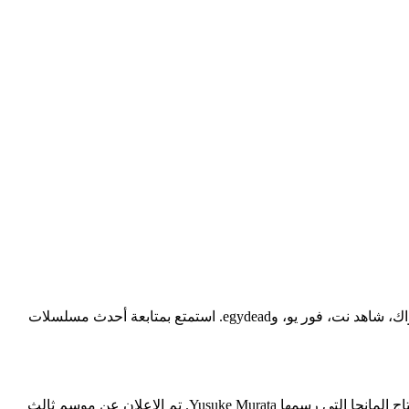
مشاهدة وتحميل جميع حلقات مسلسل الدراما One Punch Man كامل أون لاين بجودة عالية، عبر أشهر منصات المشاهدة مثل شاهد VIP، أهواك، شاهد نت، فور يو، وegydead. استمتع بمتابعة أحدث مسلسلات
الموسم الثالث من مسلسل الأنمي التلفزيوني One-Punch Man مبني على قصة مصورة على الإنترنت تحمل الاسم نفسه كتبها One، وإعادة إنتاج المانجا التي رسمها Yusuke Murata. تم الاعلان عن موسم ثالث