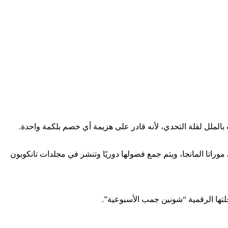
يث يروي قصة سايتاما، البطل الخارق الذي يُصاب بالملل لقلة التحدي، لأنه قادر على هزيمة أي خصم بلكمة واحدة.
ري نو يونغ جمب” التابع لدار نشر شوئيشا في يونيو ٢٠١٢، كتب ون ورسم يوسوكي موراتا المانجا، ويتم جمع فصولها دوريًا وتنشر في مجلدات تانكوبون
جلتها الرقمية “شونين جمب الأسبوعية”.