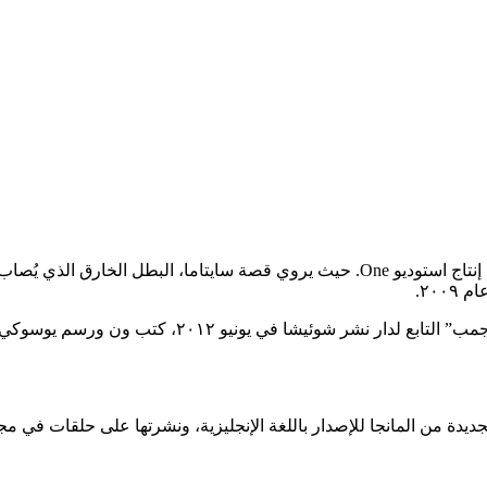
رجل اللكمة الواحدة هو مسلسل مانغا ياباني عن الأبطال الخارقين من إنتاج استوديو One. ح
٢٠٠.
كما بدأت سلسلة مانجا رقمية جديدة تنشر على موقع “تونا
ديدة من المانجا للإصدار باللغة الإنجليزية، ونشرتها على حلقات في م