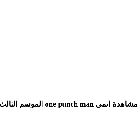
مشاهدة انمي one punch man الموسم الثالث الحلقة 3 مترجمة كاملة