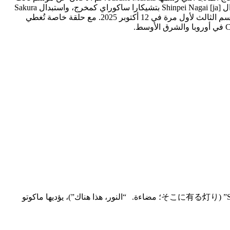
في أغسطس 2022. معظم الممثلين الرئيسيين وطاقم العمل من الموسم الثاني يعيدون تمثيل أدوارهم. الموسم من إنتاج J.C.Staff، مع استبدال Shinpei Nagai [ja] بتشيكارا ساكوراي كمخرج، واستبدال Sakura
Murakami بكل من Shigemi Ikeda [ja] ويوكيكو ماروياما كمدير فني، واستبدال Yuki Hirose بيوشيو أوكوتشي كمدير تصوير. كما تم عرض الموسم الثالث لأول مرة في 12 أكتوبر 2025. مع حلقة خاصة تُغطي
الأغنية الرئيسية الافتتاحية هي “Get No Satified!”، يؤديها مشروع JAM الذي يضم Babymetal، في حين أن أغنية النهاية هي “Soko ni Aru Akari” (そこに有る灯り؛ مضاءة. “النور، هذا هناك”)، يؤديها ماكوتو