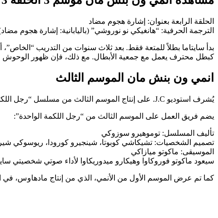
مشاهدة انمي ون بنش مان موسم 3 الحلقة 3
الحلقة الرابعة بعنوان: إشارة هجوم مضاد
الترجمة الحرفية: “هانغيكي نو نوروشي” (باليابانية: إشارة هجوم مضاد)
بدأ سايتاما بطلاً للمتعة فقط. بعد ثلاث سنوات من التدريب “الخاص”، 
كبطل محترف يعمل مع جمعية الأبطال. مع ذلك، فإن ظهور الوحوش ف
انمي ون بنش مان الموسم الثالث
يُشرف استوديو J.C. على إنتاج الموسم الثالث من مسلسل “رجل اللكمة الواحدة”.
يضم فريق العمل على الموسم الثالث من “رجل اللكمة الواحدة”:
تأليف المسلسل: توموهيرو سوزوكي
تصميم الشخصيات: تشيكاشي كوبوتا، شينجيرو كورودا، ريوسوكي شيرا
الموسيقى: ماكوتو ميازاكي
سيعود ماكوتو فوروكاوا وهيكارو ميدوريكاوا لأداء صوتي شخصيتي سا
كما تم عرض الموسم الأول من الأنمي، الذي من إنتاج مادهاوس، في اليابان من أكتوبر إلى ديسمبر 2015. أما الموسم الثاني، م