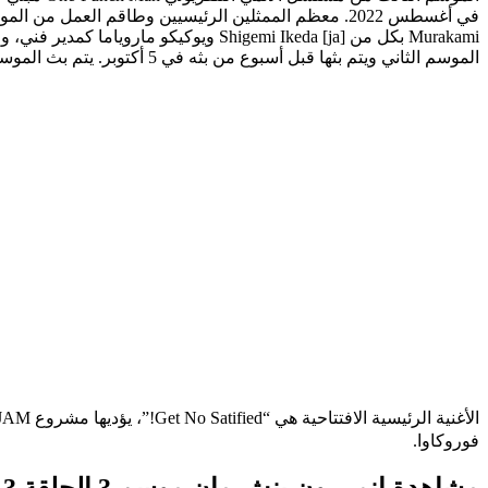
الموسم الثاني ويتم بثها قبل أسبوع من بثه في 5 أكتوبر. يتم بث الموسم على Hulu في الولايات المتحدة وDisney+ في كندا، وعلى Crunchyroll في أوروبا والشرق الأوسط.
فوروكاوا.