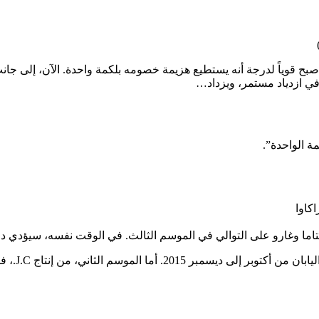
أصبح قوياً لدرجة أنه يستطيع هزيمة خصومه بلكمة واحدة. الآن، إلى جا
ي ازدياد مستمر، ويزداد…
كاوا
يتاما وغارو على التوالي في الموسم الثالث. في الوقت نفسه، سيؤدي
ن إنتاج J.C.، فقد تم عرض من أبريل إلى يوليو 2019.