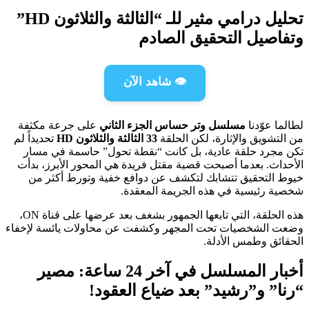
تحليل درامي مثير للـ “الثالثة والثلاثون HD”
وتفاصيل التحقيق الصادم
👁️ شاهد الآن
لطالما عوّدنا
مسلسل وتر حساس الجزء الثاني
على جرعة مكثفة
من التشويق والإثارة، لكن الحلقة
33 الثالثة والثلاثون HD
تحديداً لم
تكن مجرد حلقة عادية، بل كانت “نقطة تحول” حاسمة في مسار
الأحداث. بعدما أصبحت قضية مقتل فريدة هي المحور الأبرز، بدأت
خيوط التحقيق تتشابك لتكشف عن دوافع خفية وتورط أكثر من
شخصية رئيسية في هذه الجريمة المعقدة.
هذه الحلقة، التي تابعها الجمهور بشغف بعد عرضها على قناة ON،
وضعت الشخصيات تحت المجهر وكشفت عن محاولات يائسة لإخفاء
الحقائق وطمس الأدلة.
أخبار المسلسل في آخر 24 ساعة: مصير
“رنا” و”رشيد” بعد ضياع العقود!