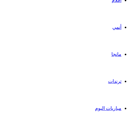
أفلام
أنمي
مانجا
ترندات
مباريات اليوم