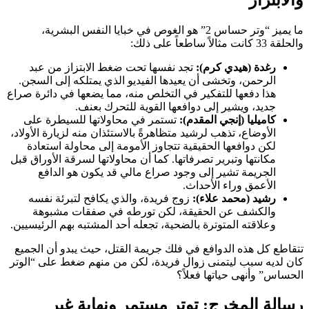
والابتزاز
ما يميز “وتر حساس 2” هو الغوص في خبايا النفس البشرية،
والحلقة 33 كانت مثالاً ساطعاً على ذلك:
رغدة (هيدي كرم):
تجد نفسها تحت ضغط الابتزاز من عبد
الرحمن، وتخشى أن يعيدها الفيديو الذي يمتلكه إلى السجن.
هذا دفعها للتفكير في التخلص منه، مما يضعها في دائرة صراع
جديد، ويشير إلى دوافعها القوية للتحرك بعنف.
كاميليا (إنجي المقدم):
تستمر في محاولاتها للسيطرة على
الأوضاع، تذهب لرشيد متظاهرةً بالاستئذان منه لزيارة الأولاد،
لكن دوافعها الحقيقية تتجاوز الأمومة إلى محاولة استعادة
مكانتها وتبرير تصرفاتها. كما أن محاولاتها لسرقة الأوراق قبل
الجريمة تشير إلى وجود صراع مالي قد يكون هو الدافع
الأعمق وراء الأحداث.
رشيد (محمد علاء):
زوج فريدة، والذي يكافح لتبرئة نفسه
والكشف عن الحقيقة، لكن تورطه في صفقات مشبوهة
وعلاقته المتوترة بالضحية، تجعله أحد المشتبه بهم الرئيسيين.
تتقاطع كل هذه الدوافع في فلك جريمة القتل، حيث يبدو أن الجميع
كان لديه سبب ليتمنى زوال فريدة، لكن من منهم ضغط على “الوتر
الحساس” وأنهى حياتها فعلاً؟
رسالة المخرج: توتر مستمر ونهاية غير