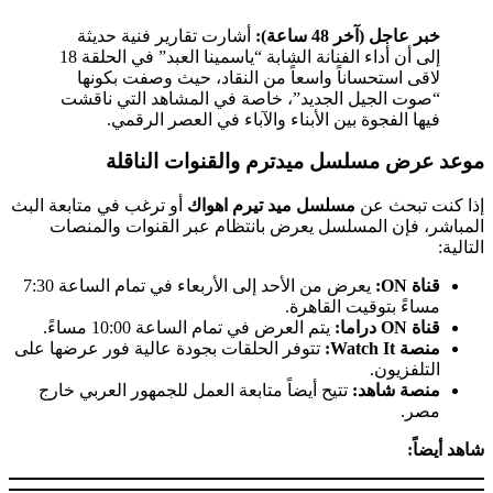
خبر عاجل (آخر 48 ساعة):
أشارت تقارير فنية حديثة
إلى أن أداء الفنانة الشابة “ياسمينا العبد” في الحلقة 18
لاقى استحساناً واسعاً من النقاد، حيث وصفت بكونها
“صوت الجيل الجديد”، خاصة في المشاهد التي ناقشت
فيها الفجوة بين الأبناء والآباء في العصر الرقمي.
موعد عرض مسلسل ميدترم والقنوات الناقلة
إذا كنت تبحث عن
مسلسل ميد تيرم اهواك
أو ترغب في متابعة البث
المباشر، فإن المسلسل يعرض بانتظام عبر القنوات والمنصات
التالية:
قناة ON:
يعرض من الأحد إلى الأربعاء في تمام الساعة 7:30
مساءً بتوقيت القاهرة.
قناة ON دراما:
يتم العرض في تمام الساعة 10:00 مساءً.
منصة Watch It:
تتوفر الحلقات بجودة عالية فور عرضها على
التلفزيون.
منصة شاهد:
تتيح أيضاً متابعة العمل للجمهور العربي خارج
مصر.
شاهد أيضاً: