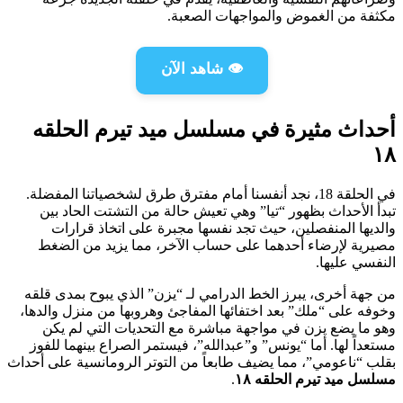
مكثفة من الغموض والمواجهات الصعبة.
👁️ شاهد الآن
أحداث مثيرة في مسلسل ميد تيرم الحلقه
١٨
في الحلقة 18، نجد أنفسنا أمام مفترق طرق لشخصياتنا المفضلة.
تبدأ الأحداث بظهور “تيا” وهي تعيش حالة من التشتت الحاد بين
والديها المنفصلين، حيث تجد نفسها مجبرة على اتخاذ قرارات
مصيرية لإرضاء أحدهما على حساب الآخر، مما يزيد من الضغط
النفسي عليها.
من جهة أخرى، يبرز الخط الدرامي لـ “يزن” الذي يبوح بمدى قلقه
وخوفه على “ملك” بعد اختفائها المفاجئ وهروبها من منزل والدها،
وهو ما يضع يزن في مواجهة مباشرة مع التحديات التي لم يكن
مستعداً لها. أما “يونس” و”عبدالله”، فيستمر الصراع بينهما للفوز
بقلب “ناعومي”، مما يضيف طابعاً من التوتر الرومانسية على أحداث
مسلسل ميد تيرم الحلقه ١٨
.