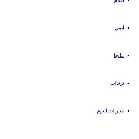
أفلام
أنمي
مانجا
ترندات
مباريات اليوم