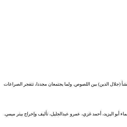
نشأ (جلال الدين) بين اللصوص. ولما يجتمعان مجددا، تتفجر الصراعات