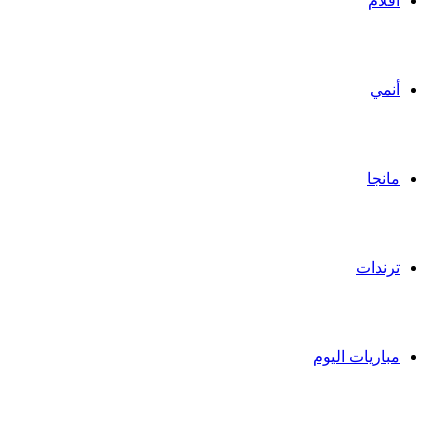
أفلام
أنمي
مانجا
ترندات
مباريات اليوم