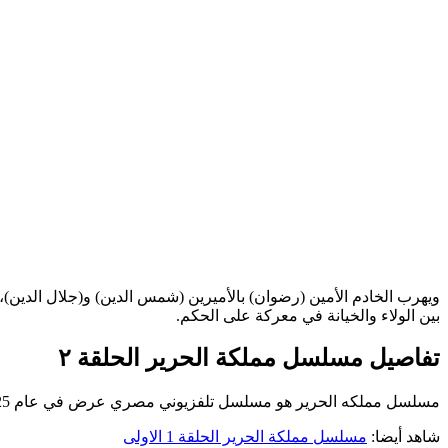
ويهرب الخادم الأمين (رضوان) بالأميرين (شمس الدين) و(جلال الدين)، 
بين الولاء والخيانة في معركة على الحكم.
تفاصيل مسلسل مملكة الحرير الحلقة ٢
مسلسل مملكه الحرير هو مسلسل تلفزيوني مصري عرض في عام 2025 على منصة يانغو بلاي، المسلسل بطولة كريم محمود عبدالعزيز، أسماء أبو اليزيد، أحمد غزي، عمرو عبدالجليل، تأليف وإخراج بيتر ميمي.
شاهد أيضا:
مسلسل مملكة الحرير الحلقة 1 الاولى