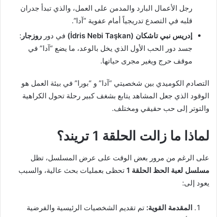
رجل الأعمال البارد والمدمن على العمل، والذي تبدأ جدران
قلبه في التصدع تدريجياً أمام عفوية “آدا”.
إدريس نبي تاشكان (İdris Nebi Taşkan)
في دور
روزجار
:
جسد دور الحب الأول الذي يخل بالوعد، ما يضع “آدا” في
موقف حرج ويغير مجرى حياتها.
التصادم الكوميدي بين شخصيتي “آدا” و “بورا” في بيئة العمل هو
الوقود الذي جعل المشاهد يتابع بشغف كبير رحلة تحول الكراهية
والتوتر إلى حب حقيقي ومختلف.
لماذا ما زالت الحلقة 1 تريند؟
على الرغم من مرور بعض الوقت على عرض المسلسل، تظل
مسلسل لعبة الحظ الحلقة 1
تحظى بعمليات بحث عالية، والسبب
يعود إلى:
المقدمة القوية:
تم تقديم الشخصيات الرئيسية والفرضية