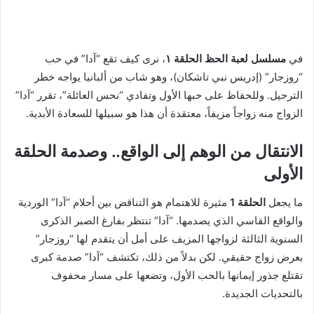
في
مسلسل لعبة الحظ الحلقة ١
، نرى كيف تقع “آدا” في حب
“روزجار” (إدريس نبي تاشكان)، وهو شاب من ألبانيا يواجه خطر
الترحيل. وللحفاظ على حبها الأول وتفادي “نحس العائلة”، تقرر “آدا”
الزواج منه زواجاً مزيفاً، معتقدة أن هذا هو سبيلها للسعادة الأبدية.
الانتقال من الوهم إلى الواقع.. وصدمة الحلقة
الأولى
ما يجعل
الحلقة 1
مثيرة للاهتمام هو التناقض بين أحلام “آدا” الوردية
والواقع القاسي الذي يصدمها. “آدا” تنتظر بفارغ الصبر الذكرى
السنوية الثالثة لزواجها المزيف على أمل أن يتقدم لها “روزجار”
بعرض زواج حقيقي. لكن بدلاً من ذلك، تكتشف “آدا” صدمة كبرى
تقتلع جذور إيمانها بالحب الأول، وتضعها على مسار محفوف
بالتحديات الجديدة.