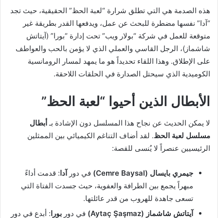
هذه الصدمة هي التي تطلق شرارة “لعبة الحظ” الحقيقية، حيث تجد
“آدا” نفسها مضطرة للبحث عن عمل، ويدفعها القدر بطريقة غير
متوقعة للعمل في شركة “بولار ويب” تحت إدارة “بورا” (آيتاتش
شاشماز)، الرجل القاسي والعملي الذي لا يؤمن بالحب والعواطف
على الإطلاق. وهذا اللقاء تحديداً هو ما يمهد لمسار الرومانسية
الكوميدية الذي سيحتل الصدارة في الحلقات اللاحقة.
الأبطال الذين أحيوا “لعبة الحظ”
لا يمكن الحديث عن نجاح هذا المسلسل دون الإشادة بـ
أبطال
مسلسل لعبة الحظ
. لقد أضاف التناغم الكيميائي بين الممثلين
الرئيسيين عنصراً لا يُنسى للقصة:
جيمري بايسال (Cemre Baysal)
في دور
آدا
: قدمت أداءً
مبهراً يجمع بين الطرافة والعفوية، حيث جسدت الفتاة التي
تسعى جاهدة للهروب من قدر عائلتها.
آيتاتش شاشماز (Aytaç Şaşmaz)
في دور
بورا
: أبدع في دور