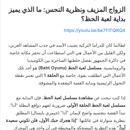
الزواج المزيف ونظرية النحس: ما الذي يميز
بداية لعبة الحظ؟
https://youtu.be/be7FtTQlKQ4
لطالما كان للدراما التركية نصيب الأسد في جذب المشاهد العربي،
ولكن القليل من الأعمال هي التي استطاعت أن تحفر مكانة خاصة
في ذاكرة الجمهور بفضل خلطتها الساحرة بين الكوميديا
والرومانسية.
مسلسل لعبة الحظ (Baht Oyunu)
هو أحد تلك
الأعمال التي انطلقت بقوة، خاصة مع
الحلقة 1
التي تعتبر نقطة
التحول الرئيسية وبداية القصة المعقدة والمشوقة.
إذا كنت تبحث عن
مشاهدة مسلسل لعبة الحظ
، فإن البداية مع
مسلسل لعبة الحظ الحلقة الأولى
ضرورية لفهم دوافع البطلة “آدا”.
تبدأ القصة بتجسيد واضح لإيمان “آدا” (جيمري بايسال) المطلق
بنظرية متوارثة في عائلتها:
“إذا هجرك حبك الأول، فلن تكوني سعيدة
أبداً.”
هذه النظرية المضحكة والمحبطة في آنٍ واحد هي المحرك