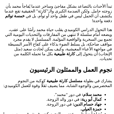
تبدأ الأحداث بالتصاعد بشكل مفاجئ وساخر عندما يُفاجأ محمد بأن
زوجته حامل. ولكن الصدمة الكبرى والـ”كارثة” الحقيقية تقع عندما
يكتشف أن الحمل ليس في طفل واحد أو توأم، بل في
خمسة توائم
دفعة واحدة!
هذا التحول الدرامي الكوميدي يقلب حياة محمد رأسًا على عقب،
ويضعه أمام سلسلة لا تنتهي من المفارقات والتحديات اليومية التي
تجمع بين السخرية والواقعية المؤلمة. المسلسل لا يقدم مجرد
مواقف ضاحكة، بل يسلط الضوء بذكاء على كفاح الأسر البسيطة
في مواجهة الأعباء المعيشية، وكيف يمكن لحادث سعيد (مثل
الإنجاب) أن يتحول إلى
كارثة طبيعية
بكل ما تحمله الكلمة من
تحديات.
نجوم العمل والممثلون الرئيسيون
يشارك في بطولة
مسلسل كارثة طبيعية
كوكبة من النجوم
المخضرمين والوجوه الشابة، مما يضيف ثقلًا وقوة للعمل الكوميدي:
محمد سلام:
في دور “محمد”.
كمال أبو رية:
في دور والد الزوجة.
جهاد حسام الدين:
في دور الزوجة.
حمزة العيلي.
يُشاع أيضاً ظهور عدد من النجوم كضيوف شرف مميزين، مما