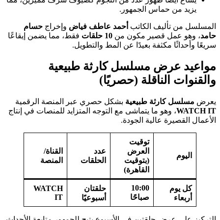
يزيد من حماس الجمهور.
المسلسل من تأليف الكاتب
أحمد عاطف فياض
وإخراج
حسام
حامد
، وهو عمل قصير مكون من
10 حلقات
فقط، مما يضمن إيقاعًا
سريعًا وأحداثًا مكثفة بعيدًا عن المط والتطويل.
مواعيد عرض مسلسل كارثة طبيعية
والقنوات الناقلة (حصريًا)
يعرض
مسلسل كارثة طبيعية
بشكل حصري عبر المنصة الرقمية
WATCH IT
، وهو ما يتماشى مع التوجه المتزايد للمنصات في إنتاج
الأعمال القصيرة عالية الجودة.
توقيت
العرض
عدد
القناة/
اليوم
(بتوقيت
الحلقات
المنصة
القاهرة)
10:00
كل يوم
حلقتان
WATCH
صباحًا
IT
أربعاء
أسبوعيًا
التركيز على عرض حلقتين في الأسبوع يتيح للجمهور متابعة الأحداث