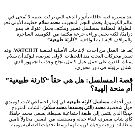
بعد مسيرة فنية حافلة بأدوار الدعم التي تركت بصمة لا تُمحى في
عالم الكوميديا، يخطو النجم المحبوب
محمد سلام
خطوته الأولى نحو
البطولة المطلقة بمسلسل قصير ومكثف يحمل عنوانًا قد يبدو
دراميًا، لكنه يخفي وراءه جرعة مكثفة من الكوميديا الساخرة
والمواقف الإنسانية الواقعية:
“كارثة طبيعية”
.
يُعد هذا العمل من أحدث الإنتاجات الأصلية لمنصة
WATCH IT
، وقد
تصدر محركات البحث منذ اللحظات الأولى لعرضه، ليؤكد أن سلام
يمتلك القدرة على حمل عمل كامل بنجاح وجذب الجمهور الذي
اشتاق لرؤيته في دور محوري.
قصة المسلسل: هل هي حقاً “كارثة طبيعية”
أم منحة إلهية؟
تدور أحداث
مسلسل كارثة طبيعية
في إطار اجتماعي لايت كوميدي،
حول شخصية
محمد (التي يجسدها محمد سلام)
، الشاب المتزوج
حديثًا الذي ينتمي إلى طبقة اجتماعية بسيطة. يسعى محمد جاهدًا،
كأي شاب مصري، لبناء حياته ومستقبله من الصفر، محاولاً تأمين
متطلبات زوجته وحياة كريمة لهما وسط تحديات اقتصادية يومية.