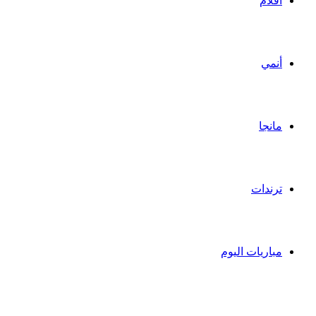
أفلام
أنمي
مانجا
ترندات
مباريات اليوم