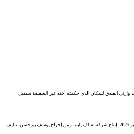
حد وارثي الفندق للمكان الذي حكمته أخته غير الشقيقة سيفيل
غرفة لشخصين او باسمه العربي فندق الأحلام بالتركية: Çift Kisilik Oda ؛ هو مسلسل تركي رومانسي كوميدي تم عرضه لأول مرة في 22 مايو 2025، إنتاج شركة ام اف يابم، ومن إخراج يوسف بيرحسن، تأليف