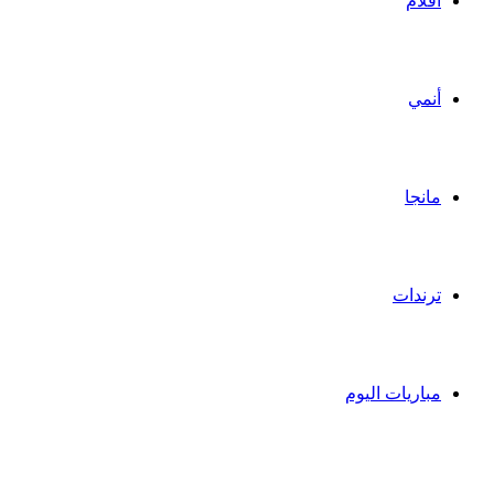
أفلام
أنمي
مانجا
ترندات
مباريات اليوم