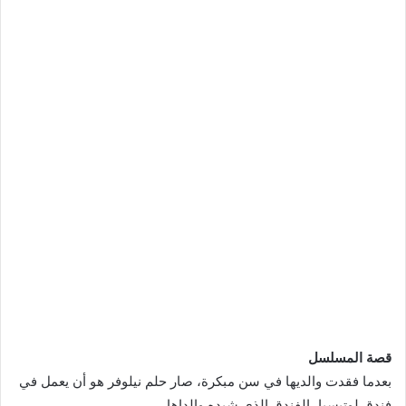
قصة المسلسل
بعدما فقدت والديها في سن مبكرة، صار حلم نيلوفر هو أن يعمل في
فندق لوتيسيا، الفندق الذي شيده والداها.