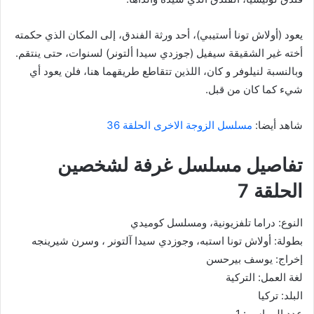
يعود (أولاش تونا أستيبي)، أحد ورثة الفندق، إلى المكان الذي حكمته
أخته غير الشقيقة سيفيل (جوزدي سيدا ألتونر) لسنوات، حتى ينتقم.
وبالنسبة لنيلوفر و كان، اللذين تتقاطع طريقهما هنا، فلن يعود أي
شيء كما كان من قبل.
شاهد أيضا:
مسلسل الزوجة الاخرى الحلقة 36
تفاصيل مسلسل غرفة لشخصين
الحلقة 7
النوع: دراما تلفزيونية، ومسلسل كوميدي
بطولة: أولاش تونا استبه، وجوزدي سيدا آلتونر ‏، وسرن شيرينجه
إخراج: يوسف بيرحسن
لغة العمل: التركية
البلد: تركيا
عدد المواسم: 1