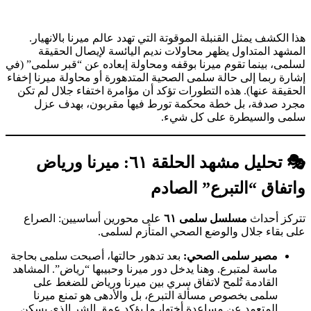
هذا الكشف يمثل القنبلة الموقوتة التي تهدد عالم ميرنا بالانهيار.
المشهد المتداول يظهر محاولات نديم اليائسة لإيصال الحقيقة
لسلمى، بينما تقوم ميرنا بوقفه ومحاولة إبعاده عن “قبر سلمى” (في
إشارة ربما إلى حالة سلمى الصحية المتدهورة أو محاولة ميرنا إخفاء
الحقيقة عنها). هذه التطورات تؤكد أن مؤامرة اختفاء جلال لم تكن
مجرد صدفة، بل خطة محكمة تورط فيها مقربون، بهدف عزل
سلمى والسيطرة على كل شيء.
🎭 تحليل مشهد الحلقة ٦١: ميرنا ورياض
واتفاق “التبرع” الصادم
تتركز أحداث
مسلسل سلمى ٦١
على محورين أساسيين: الصراع
على بقاء جلال والوضع الصحي المتأزم لسلمى.
مصير سلمى الصحي:
بعد تدهور حالتها، أصبحت سلمى بحاجة
ماسة لمتبرع. وهنا يدخل دور ميرنا وحبيبها “رياض”. المشاهد
القادمة تُلمح لاتفاق سري بين ميرنا ورياض للضغط على
سلمى بخصوص مسألة التبرع، بل والأدهى هو تمنع ميرنا
المتعمد عن مساعدة أختها، ما يؤكد عمق الشر الذي يسكن