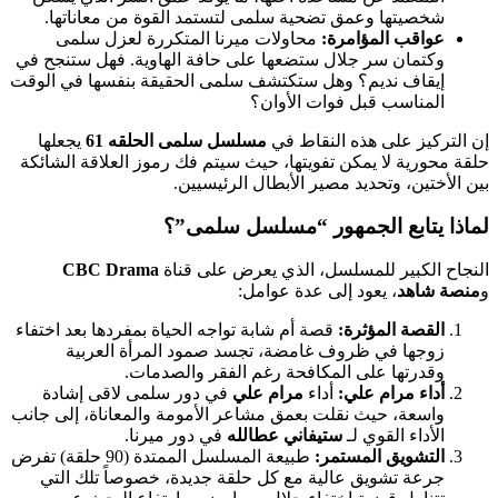
شخصيتها وعمق تضحية سلمى لتستمد القوة من معاناتها.
عواقب المؤامرة:
محاولات ميرنا المتكررة لعزل سلمى
وكتمان سر جلال ستضعها على حافة الهاوية. فهل ستنجح في
إيقاف نديم؟ وهل ستكتشف سلمى الحقيقة بنفسها في الوقت
المناسب قبل فوات الأوان؟
إن التركيز على هذه النقاط في
مسلسل سلمى الحلقه 61
يجعلها
حلقة محورية لا يمكن تفويتها، حيث سيتم فك رموز العلاقة الشائكة
بين الأختين، وتحديد مصير الأبطال الرئيسيين.
لماذا يتابع الجمهور “مسلسل سلمى”؟
النجاح الكبير للمسلسل، الذي يعرض على قناة
CBC Drama
و
منصة شاهد
، يعود إلى عدة عوامل:
القصة المؤثرة:
قصة أم شابة تواجه الحياة بمفردها بعد اختفاء
زوجها في ظروف غامضة، تجسد صمود المرأة العربية
وقدرتها على المكافحة رغم الفقر والصدمات.
أداء مرام علي:
أداء
مرام علي
في دور سلمى لاقى إشادة
واسعة، حيث نقلت بعمق مشاعر الأمومة والمعاناة، إلى جانب
الأداء القوي لـ
ستيفاني عطالله
في دور ميرنا.
التشويق المستمر:
طبيعة المسلسل الممتدة (90 حلقة) تفرض
جرعة تشويق عالية مع كل حلقة جديدة، خصوصاً تلك التي