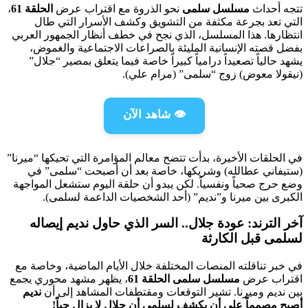
تتجه أحداث
مسلسل سلمى
نحو الذروة مع اقتراب عرض
الحلقة 61
،
التي تعد بجرعة مكثفة من التشويق وكشف الأسرار التي طال
انتظارها. هذا المسلسل، الذي نجح في خطف أنظار الجمهور العربي
بفضل قصته الإنسانية المليئة بالصراعات الاجتماعية والغموض،
يشهد حالياً تصعيداً درامياً كبيراً خاصة فيما يتعلق بمصير “جلال”
(نيقولا معوض) زوج “سلمى” (مرام علي).
👁️ شاهد الآن
في الحلقات الأخيرة، بدأت تتضح معالم المؤامرة التي تحيكها “ميرنا”
(ستيفاني عطالله) وشريكها، خاصة بعد أن أصبحت “سلمى” في
وضع حرج صحياً ونفسياً. لكن يبدو أن حلقة اليوم ستشعل المواجهة
الكبرى بين ميرنا و”نديم” (أحد الشخصيات الداعمة لسلمى).
آخر الترند: عودة جلال.. السر الذي حاول نديم إيصاله
لسلمى قبل الكارثة
في خبر تناقلته المنصات المختلفة خلال الأيام الماضية، وخاصة مع
اقتراب عرض
مسلسل سلمى الحلقة 61
، يظهر مشهد محوري يجمع
بين نديم وميرنا. تشير التوقعات ومقتطفات المشاهد إلى أن
نديم
أصبح مصمماً على أن يكشف لسلمى أن جلال لا يزال حياً!