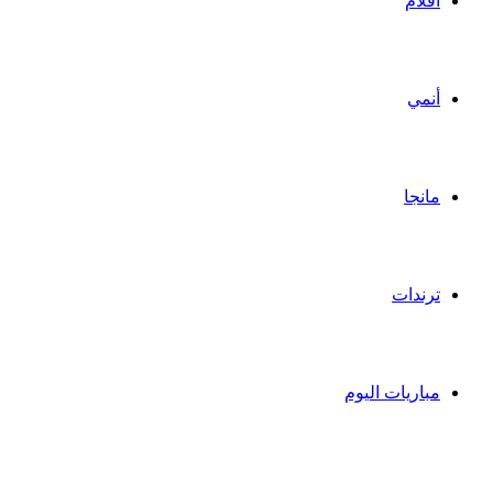
أفلام
أنمي
مانجا
ترندات
مباريات اليوم