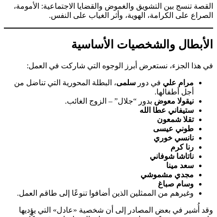
القصة تنسج بين التشويق والغموض والقضايا الاجتماعية: الأمومة،
الصراع على الكرامة، الهوية، وأثر الغياب على النفس.
الأبطال والشخصيات الأساسية
في هذا الجزء، نستعرض أبرز الوجوه التي شاركت في العمل:
مرام علي
في دور
سلمى
، البطلة المحورية التي تناضل من
أجل أطفالها.
نيقولا معوض
بدور “جلال” – الزوج الغائب.
ستيفاني عطا الله
تقلا شمعون
طوني عيسى
نانسي خوري
رنا كرم
ناتاشا شوفاني
سعد مينا
مجدي مشموشي
وسام صباغ
وغيرهم من الممثلين الذين أضافوا تنوعًا إلى طاقم العمل.
وقد أُشير في بعض المصادر إلى أن شخصية «عادل» التي يؤديها