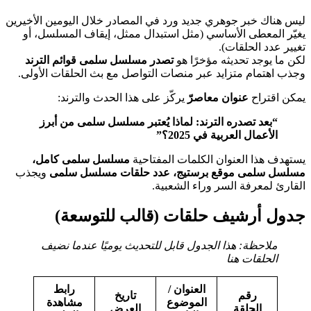
ليس هناك خبر جوهري جديد ورد في المصادر خلال اليومين الأخيرين
يغيّر المعطى الأساسي (مثل استبدال ممثل، إيقاف المسلسل، أو
تغيير عدد الحلقات).
لكن ما يوجد تحديثه مؤخرًا هو
تصدر مسلسل سلمى قوائم الترند
وجذب اهتمام متزايد عبر منصات التواصل مع بث الحلقات الأولى.
يمكن اقتراح
عنوان معاصرّ
يركّز على هذا الحدث والترند:
“بعد تصدره الترند: لماذا يُعتبر مسلسل سلمى من أبرز
الأعمال العربية في 2025؟”
يستهدف هذا العنوان الكلمات المفتاحية
مسلسل سلمى كامل،
مسلسل سلمى موقع برستيج، عدد حلقات مسلسل سلمى
ويجذب
القارئ لمعرفة السر وراء الشعبية.
جدول أرشيف حلقات (قالب للتوسعة)
ملاحظة: هذا الجدول قابل للتحديث يوميًا عندما نضيف
الحلقات هنا
العنوان /
رابط
رقم
تاريخ
الموضوع
مشاهدة
الحلقة
العرض