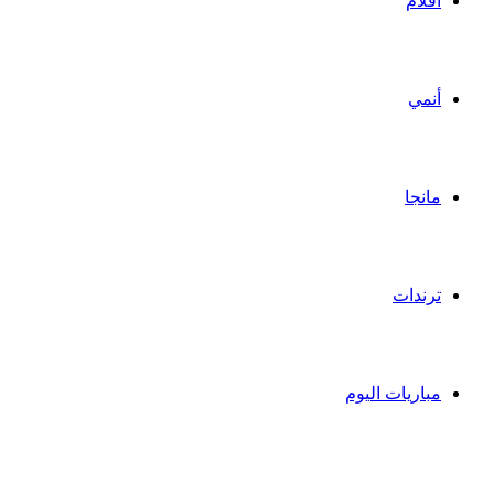
أفلام
أنمي
مانجا
ترندات
مباريات اليوم