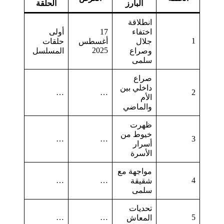
البارز
الحلقة
انطلاقة
اختفاء
17
أولى
1
جلال
أغسطس
حلقات
2025
وصراع
المسلسل
سلمى
صراع
داخلي بين
…
…
2
الأم
والماضي
ظهرت
خيوط من
…
…
3
أسرار
الأسرة
مواجهة مع
…
…
4
شقيقة
سلمى
تحديات
…
…
5
المعاش