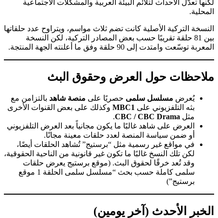
لكنها تعدّل الأحداث لتلائم البيئة العربية والمشكلات الاجتماعية
المحلية.
النسخة التركية الأصلية كانت تضم ثلاث مواسم، ويتراوح عدد حلقاتها
بين 81 حلقة تقريبًا حسب بعض المصادر التركية، لكن النسخة
المعربة توسّعت وامتدت إلى 90 حلقة وفق ما أعلنته الجهة المنتجة.
ملاحظات حول العرض وحقوق البث
يُعرض
مسلسل سلمى
حصريًا على
منصة شاهد
بالتزامن مع
بثه التلفزيوني على
MBC1
وكذلك على بعض القنوات الأخرى
مثل
CBC / CBC Drama
.
العرض على شاهد غالبًا ما يكون مجانياً بعد العرض التلفزيوني
أو ضمن سياسة المنصة لعدد حلقات معينة مجانًا.
في مواقع غير رسمية مثل “برستيج” تُشاهد الحلقات أيضًا،
لكن تلك النسخ غالبًا ما تكون غير قانونية من الناحية الحقوقية،
وقد تُعد خرقًا لحقوق البث. (موقع برستيج يعرض حلقات
سلمى كاملة حسب بحث “مسلسل سلمى الحلقة 1 موقع
برستيج”)
الخبر الأحدث (آخر يومين)