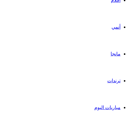
أفلام
أنمي
مانجا
ترندات
مباريات اليوم