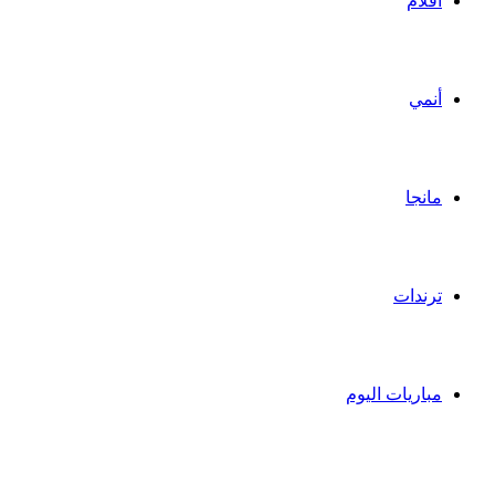
أفلام
أنمي
مانجا
ترندات
مباريات اليوم