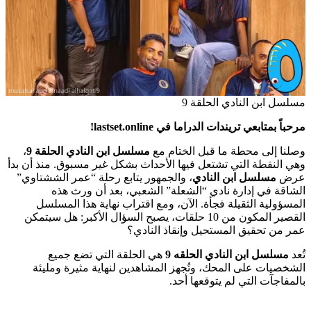
مسلسل ابن النادي الحلقة 9
مرحباً بمتابعي تريندات الدراما في lastset.online!
وصلنا إلى محطة ما قبل الختام مع
مسلسل ابن النادي الحلقة 9
،
وهي النقطة التي تشتعل فيها الأحداث بشكل غير مسبوق. منذ أن بدأ
عرض
مسلسل ابن النادي
، والجمهور يتابع رحلة “عمر الششتاوي”
الشاقة في إدارة نادي “الشعلة” الشعبي، بعد أن ورث هذه
المسؤولية الثقيلة فجأة. الآن، ومع اقتراب نهاية هذا المسلسل
القصير المكون من 10 حلقات، يصبح السؤال الأكبر: هل سيتمكن
عمر من تحقيق المستحيل وإنقاذ النادي؟
تُعد
مسلسل ابن النادي الحلقه 9
هي الحلقة التي تضع جميع
الشخصيات على المحك، وتُجهز المشاهدين لنهاية مثيرة ومليئة
بالمفاجآت التي لم يتوقعها أحد.