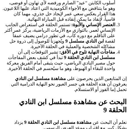
أسلوب الكابتن “عيد” الصارم ورفضه لأي تهاون أو فوضى،
وهو ما يتناقض مع الأجواء الكوميدية التي اعتاد عليها اللاعبون.
هذا القرار يعكس سعي عمر لإيجاد حل جذري، مهما كان
قاسياً، لإنقاذ ما يمكن إنقاذه قبل المباراة النهائية.
العنصر الإنساني والأبوة:
تستمر الحلقة في استعراض الجانب
الإنساني لعمر. بالتوازي مع الأزمات الرياضية، يركز عمر أكثر
على التأقلم مع دوره كأب، في تطور درامي يضيف عمقاً
لقصة
ابن النادي مسلسل 9
ويُجهزنا للوصول إلى ذروة حل
مشاكله الشخصية والعملية في الحلقة الأخيرة.
مفاجآت النهاية تلوح في الأفق:
تشير التوقعات إلى أن
مسلسل ابن النادي الحلقة 9
تبدأ في كشف بعض المفاجآت
حول مصير النادي الرياضي، حيث يتبقى أمام الفريق معركة
واحدة للبقاء أو الهبوط، وهو ما سيُحسم في الحلقة الأخيرة.
إن المتابعين الذين يحرصون على
مشاهدة مسلسل ابن النادي
يعرفون أن هذه الحلقة هي جسر العبور نحو النهاية الدرامية التي
تحمل إما الفوز أو الاستسلام.
البحث عن مشاهدة مسلسل ابن النادي
الحلقة 9
نعلم أن البحث عن
مشاهدة مسلسل ابن النادي الحلقة 9
يزداد
بشكل كبير مع اقتراب موعد العرض الرسمي.