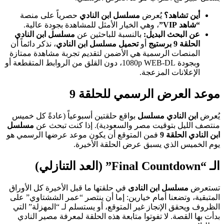
أين تشاهد؟
يُعرض
مسلسل ابن النادي
حصرياً على منصة
“شاهد VIP”
، وهي الخيار الأمثل للمشاهدة بجودة عالية.
عن البحث البديل:
بالنسبة للباحثين عن
مسلسل ابن النادي
الحلقة 9 برستيج
أو
تحميل مسلسل ابن النادي
، نذكر دائماً أن
المنصات الرسمية هي الأضمن لتقديم تجربة مشاهدة ممتازة
وبجودة 1080p WEB-DL، دون القلق من الروابط المتقطعة أو
الإعلانات المزعجة.
موعد العرض الرسمي للحلقة 9
يُعرض
ابن النادي مسلسل
بواقع حلقتين أسبوعياً (عادةً كل خميس
منتصف الليل بتوقيت مصر والسعودية). إذا كنت تبحث عن
مسلسل
ابن النادي الحلقة 9
فمن المتوقع أن يكون موعد عرضها الرسمي هو
يوم الخميس الذي يسبق عرض الحلقة الأخيرة.
الـ “Final Countdown” (العد التنازلي)
تستعرض
مسلسل ابن النادى
في حلقتها ما قبل الأخيرة كل الأوراق
المتبقية، وتضعنا أمام خيارين: إما أن ينتصر “عمر الششتاوي” على
الظروف ويحقق الإنجاز غير المتوقع، أو يستسلم لـ “المهزلة” التي
بدأت بها القصة. لا تفوتوا متابعة هذه الحلقة لمعرفة مصير النادي