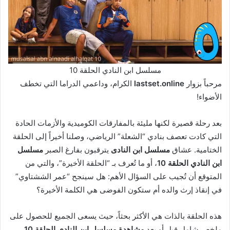
مسلسل ابن النادي الحلقة 10
مرحباً بزوار
lastset.online
الكرام، وداعمي الدراما التي تخطف
الأضواء!
بعد رحلة قصيرة لكنها مليئة بالمفارقات الكوميدية والأزمات الحادة
التي كادت تعصف بنادي “الشعلة” الرياضي، وصلنا أخيراً إلى الحلقة
الختامية. عشاق
مسلسل ابن النادى
يترقبون بفارغ الصبر
مسلسل
ابن النادي الحلقة 10
، أو ما تُعرف بـ “الحلقة الأخيرة”، والتي من
المتوقع أن تُجيب على السؤال الأهم: هل سينجح “عمر الششتاوي”
في إنقاذ إرث والده أم ستكون الفوضى هي الكلمة الأخيرة؟
هذه الحلقة بالذات هي الأكثر بحثاً، حيث يسعى الجميع للحصول على
ملخص شامل قبل أو بعد
مشاهدة مسلسل ابن النادي الحلقة 10
،