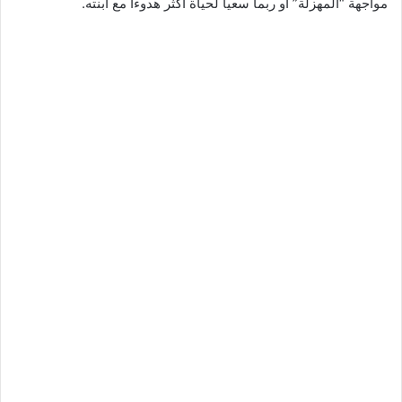
مواجهة “المهزلة” أو ربما سعياً لحياة أكثر هدوءاً مع ابنته.