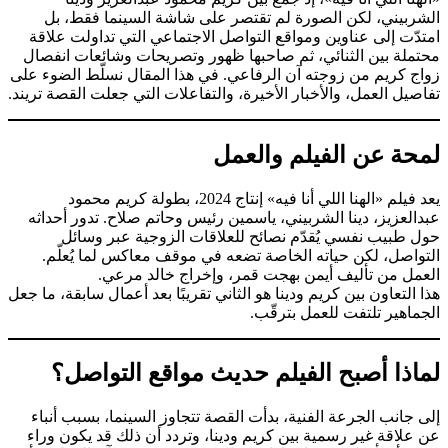
الشربيني، لكن الصورة لم تقتصر على شاشة السينما فقط، بل
امتدّت إلى عناوين ومواقع التواصل الاجتماعي التي تداولت علاقة
محتملة بين الثنائي، ثم صاحبها ظهور وتصريحات وشائعات انفصال
زواج كريم من زوجته آن الرفاعي. في هذا المقال نسلّط الضوء على
تفاصيل العمل، والأخبار الأخيرة، والتفاعلات التي جعلت القصة تريند.
لمحة عن الفيلم والعمل
يعد فيلم «الهنا اللي أنا فيه» إنتاج 2024، بطولة كريم محمود
عبدالعزيز، دينا الشربيني، ياسمين رئيس وحاتم صلاح. تدور أحداثه
حول طبيب نفسي يُقدّم نصائح للعلاقات الزوجية عبر وسائل
التواصل، لكن حياته الخاصة تضعه في موقف معاكس لما يُعلّم.
العمل من تأليف أيمن بهجت قمر، وإخراج خالد مرعي.
هذا التعاون بين كريم ودينا هو الثاني تقريبًا بعد أعمال سابقة، ما جعل
الجماهير تلتفت للعمل بترقّب.
لماذا أصبح الفيلم حديث مواقع التواصل؟
إلى جانب الجرعة الفنية، بدأت القصة تتجاوز السينما، بسبب أنباء
عن علاقة غير رسمية بين كريم ودينا، وتردد أن ذلك قد يكون وراء