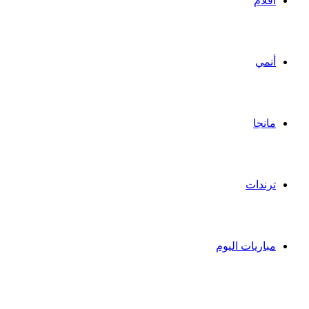
أفلام
أنمي
مانجا
ترندات
مباريات اليوم