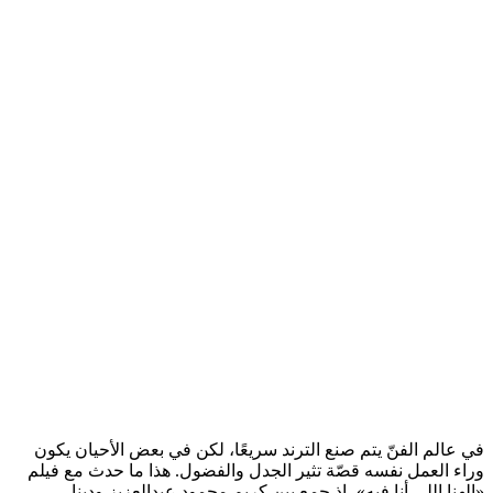
في عالم الفنّ يتم صنع الترند سريعًا، لكن في بعض الأحيان يكون
وراء العمل نفسه قصّة تثير الجدل والفضول. هذا ما حدث مع فيلم
«الهنا اللي أنا فيه»، إذ جمع بين كريم محمود عبدالعزيز ودينا