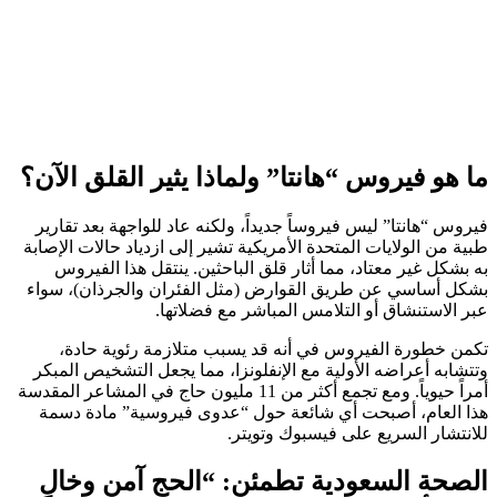
ما هو فيروس “هانتا” ولماذا يثير القلق الآن؟
فيروس “هانتا” ليس فيروساً جديداً، ولكنه عاد للواجهة بعد تقارير
طبية من الولايات المتحدة الأمريكية تشير إلى ازدياد حالات الإصابة
به بشكل غير معتاد، مما أثار قلق الباحثين. ينتقل هذا الفيروس
بشكل أساسي عن طريق القوارض (مثل الفئران والجرذان)، سواء
عبر الاستنشاق أو التلامس المباشر مع فضلاتها.
تكمن خطورة الفيروس في أنه قد يسبب متلازمة رئوية حادة،
وتتشابه أعراضه الأولية مع الإنفلونزا، مما يجعل التشخيص المبكر
أمراً حيوياً. ومع تجمع أكثر من 11 مليون حاج في المشاعر المقدسة
هذا العام، أصبحت أي شائعة حول “عدوى فيروسية” مادة دسمة
للانتشار السريع على فيسبوك وتويتر.
الصحة السعودية تطمئن: “الحج آمن وخالٍ