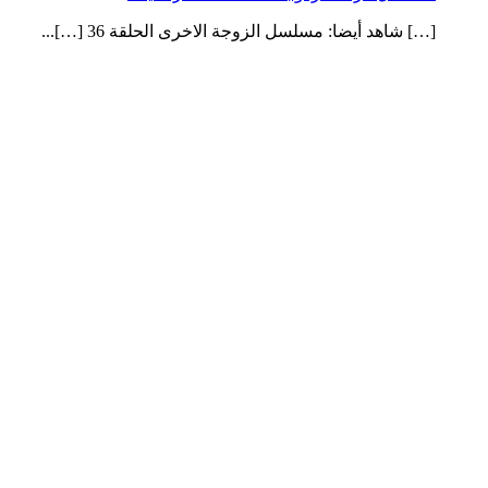
[…] شاهد أيضا: مسلسل الزوجة الاخرى الحلقة 36 […]...