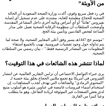
من الأوبئة”
في رد فعل سريع وقوي، أكدت وزارة الصحة السعودية أن الحالة
الصحية للحجاج مطمئنة للغاية، مشددة على عدم تسجيل أي إصابة
بفيروس “هانتا” أو أي أمراض وبائية أخرى داخل المشاعر المقدسة.
وأوضحت السلطات أن منظومة الرقابة الصحية تعمل على مدار
الساعة لفحص القادمين وتأمين بيئة الحج.
“موسم حج 1447هـ يسير وفق أعلى المعايير الصحية، ولا صحة لما
يتم تداوله حول وجود تفشيات فيروسية. نهيب بالجميع استقاء
المعلومات من المصادر الرسمية فقط.” – بيان رسمي من السلطات
الصحية.
لماذا تنتشر هذه الشائعات في هذا التوقيت؟
يرى خبراء التواصل الاجتماعي أن تزامن التقارير العالمية عن انتشار
الفيروس في أمريكا مع تجمع ملايين الحجاج يخلق بيئة خصبة لـ
“المحتوى الرمادي” والشائعات التي تهدف لجذب المشاهدات. إن
استخدام أسماء فيروسات غامضة في عناوين مثيرة هو أسلوب متبع
لدى بعض الصفحات غير الموثوقة لزيادة التفاعل، وهو ما يتطلب
وعياً كبيراً من القارئ.