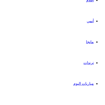
أفلام
أنمي
مانجا
ترندات
مباريات اليوم