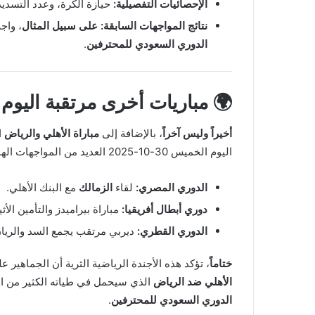
الإحصائيات التفصيلية:
حيازة الكرة، وعدد التسديد
نتائج المواجهات السابقة:
على سبيل المثال
، واج
الدوري السعودي للمحترفين
.
🌍 مباريات أخرى مرتقبة اليوم
أخيراً وليس آخراً
، بالإضافة إلى
مباراة الأهلي والرياض
ا
اليوم الخميس 30-10-2025 العديد من المواجهات الهامة في البطولات الأخرى،
الدوري المصري:
لقاء
الزمالك
مع البنك الأهلي.
دوري أبطال أفريقيا:
مباراة بيراميدز والتأمين الأث
الدوري القطري:
ديربي مرتقب يجمع السد والريان
ختاماً
، تؤكد هذه الأجندة الرياضية الثرية أن الجماهير عل
الأهلي ضد الرياض
الذي سيحمل في طياته الكثير من ا
الدوري السعودي للمحترفين
.