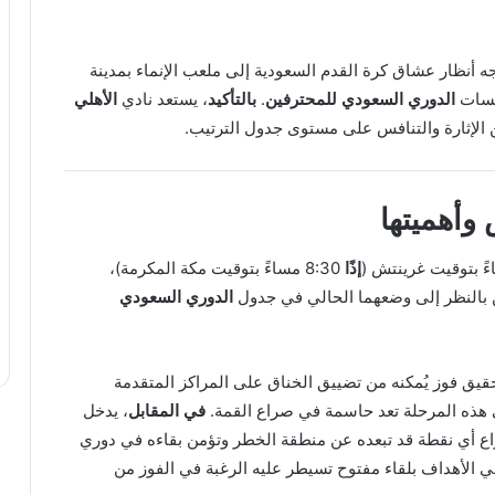
الخميس الموافق 30 أكتوبر 2025، تتجه أنظار عشاق كرة القدم السعودية إلى ملعب الإنماء بمدينة
افسات
الدوري السعودي للمحترفين
.
بالتأكيد
، يستعد نادي
الأهلي
 الإثارة والتنافس على مستوى جدول الترتيب.
وأهميتها
إذًا
8:30 مساءً بتوقيت مكة المكرمة)،
ن بالنظر إلى وضعهما الحالي في جدول
الدوري السعودي
حقيق فوز يُمكنه من تضييق الخناق على المراكز المتقدمة
 هذه المرحلة تعد حاسمة في صراع القمة.
في المقابل
، يدخل
تزاع أي نقطة قد تبعده عن منطقة الخطر وتؤمن بقاءه في دوري
اين في الأهداف بلقاء مفتوح تسيطر عليه الرغبة في الفوز من