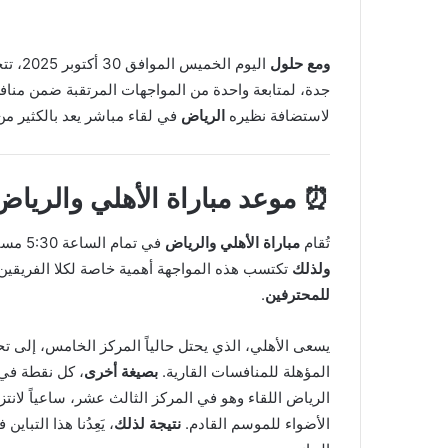
ومع حلول
اليوم 
جدة، لمتابعة واحدة من المواجهات المرتقبة ضمن من
لاستضافة نظيره
الرياض
في لقاء مباشر يعد بالكثير من
⏰ موعد
مباراة الأهلي والرياض
تُقام
مباراة الأهلي والرياض
في تمام الساعة 5:30 مساءً بتوقيت غرينتش (
ولذلك
تكتسب هذه المواجهة أهمية خاصة لكلا الفريقي
للمحترفين
.
يسعى الأهلي، الذي يحتل حالياً المركز الخامس، إلى ت
المؤهلة للمنافسات القارية.
بصيغة أخرى
، كل نقطة في
الرياض اللقاء وهو في المركز الثالث عشر، ساعياً لان
الأضواء للموسم القادم.
نتيجة لذلك
، يَعِدُنا هذا التب