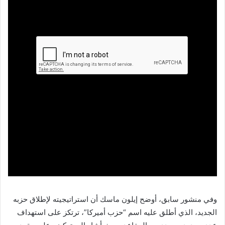
وفي منشور سابق، أوضح إيلون ماسك أن استراتيجيته لإطلاق حزبه
الجديد، الذي أطلق عليه اسم “حزب أميركا”، ترتكز على استهداف