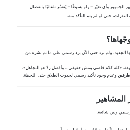
جمهور وأي تغيّر – ولو بسيطًا – يُفسَّر تلقائيًا بانفصال.
لنقرات، حتى لو لم يتم التأكد منه.
ا الجديد، ولم ترد حتى الآن برد رسمي على ما تم نشره من
قة: «كله كلام فاضي ومش حقيقي… وأفضل ردّ هو التجاهل».
طرفين
وعدم وجود تأكيد رسمي لحدوث الطلاق حتى اللحظة.
 رسمي وبين شائعة.
 تفاصيلاً خاصة لا تُعرض أو تُعلن دوماً.