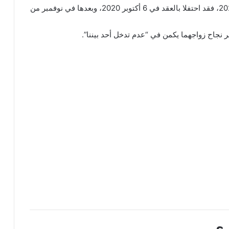
تزوجت هنادي مهنا من الفنان أحمد خالد صالح سنة 2020، فقد احتفلا بالعقد في 6 أكتوبر 2020، وبعدها في نوفمبر من
نجاح زواجهما يكمن في “عدم تدخل أحد بيننا”.