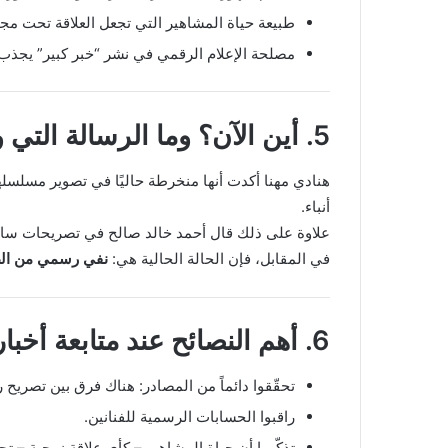
طبيعة حياة المشاهير التي تجعل العلاقة تحت مجهر ال
مصلحة الإعلام الرقمي في نشر “خبر كبير” يجذب ا
5. أين الآن؟ وما الرسالة التي وجّهاها؟
هنادي مهنا أكدت أنها منخرطة حاليًا في تصوير مسلسله
أنباء.
علاوة على ذلك قال أحمد خالد صالح في تصريحات ساب
في المقابل، فإن الحالة الحالية هي:
نفي رسمي من ال
6. أهم النصائح عند متابعة أخبار المشاهير
تحقّقوا دائماً من المصادر: هناك فرق بين تصريح
راقبوا الحسابات الرسمية للفنانين.
تذكّروا أن حياة المشاهير – كأي علاقة زوجية – تحمل