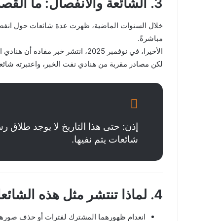
3. الشائعة والانفصال: ما القصة؟
مباشرةً.
الأخيرا، في نوفمبر 2025، انتشر خبر مفاده أن هنادي انفصلت عن أحمد دون صدور تصريح رسمي منهما.
لكن مصادر مقربة من هنادي نفت الخبر، واعتبرته شائعة
إذن: حتى هذا التاريخ لا يوجد طلاق رس
شائعات يتم نفيها.
4. لماذا تنتشر مثل هذه الشائعات؟
انعدام ظهورهما المشترك لفترات أو حذف صورهما 