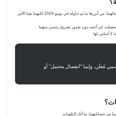
خلال السنوات الماضية، ظهرت عدة شائعات حول انفصالهما؛ من أبرزها ما تم تداوله في يونيو 2024 لكنهما نفيا الأمر
 لا أساس لها.
مي مُعلَن، وإنما “انفصال محتمل” أو
من حساباتهما، ما أثار التكهنات.