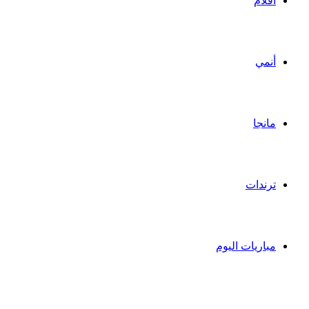
أفلام
أنمي
مانجا
ترندات
مباريات اليوم