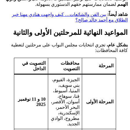
الهمم
لضمان ممارستهم حقهم الدستوري بسهولة.
شاهد أيضاً:
بين الفن والشائعات… كيف واجهت هنادي مهنا خبر
الطلاق مع أحمد خالد صالح؟
المواعيد النهائية للمرحلتين الأولى والثانية
بشكل عام،
تجري انتخابات مجلس النواب على مرحلتين لتغطية
كافة المحافظات:
محافظات
التصويت في
المرحلة
التصويت
الداخل
الجيزة، الفيوم،
بني سويف،
المنيا، أسيوط،
قنا، سوهاج،
10 و 11 نوفمبر
المرحلة الأولى
أسوان، الأقصر،
2025
البحر الأحمر،
الإسكندرية،
مطروح، الوادي
الجديد.