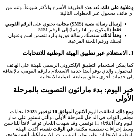
وعلاوة على ذلك،
تُعد هذه الطريقة الأسرع والأكثر شيوعاً، وتتم من
أي هاتف محمول عبر الخطوات التالية:
إرسال رسالة نصية (SMS) مجانية
تحتوي على
الرقم القومي
فقط
(المكون من 14 رقماً) إلى الرقم
5151
.
وفقاً لذلك،
ستصلك رسالة فورية بالرد تتضمن اسم وعنوان
لجنتك ورقم اللجنة الفرعية.
3. الاستعلام عبر تطبيق الهيئة الوطنية للانتخابات
كما يمكن استخدام التطبيق الإلكتروني الرسمي للهيئة على الهاتف
المحمول، والذي يوفر أيضاً خدمة الاستعلام بالرقم القومي، بالإضافة
إلى خدمات أخرى تتعلق بمتابعة العملية الانتخابية.
خبر اليوم: بدء ماراثون التصويت بالمرحلة
الأولى
ومع ذلك،
انطلقت اليوم
الاثنين الموافق 10 نوفمبر 2025
انتخابات
مجلس النواب في الداخل للمرحلة الأولى، والتي تستمر على مدار
اليوم وغداً الثلاثاء 11 نوفمبر. وقد شهدت اللجان توافداً لافتاً للناخبين
وسط إجراءات تنظيمية مكثفة.
في الوقت نفسه،
أكدت الهيئة
الوطنية للانتخابات على توفير التيسيرات اللازمة
لكبار السن وذوي