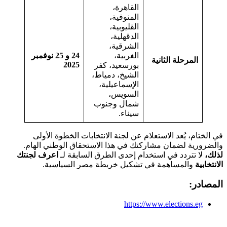
القاهرة،
المنوفية،
القليوبية،
الدقهلية،
الشرقية،
الغربية،
24 و 25 نوفمبر
المرحلة الثانية
2025
بورسعيد، كفر
الشيخ، دمياط،
الإسماعيلية،
السويس،
شمال وجنوب
سيناء.
في الختام، يُعد الاستعلام عن لجنة الانتخابات الخطوة الأولى
والضرورية لضمان مشاركتك في هذا الاستحقاق الوطني الهام.
لذلك،
لا تتردد في استخدام إحدى الطرق السابقة لـ
اعرف لجنتك
الانتخابية
والمساهمة في تشكيل خريطة مصر السياسية.
الم
صادر:
https://www.elections.eg