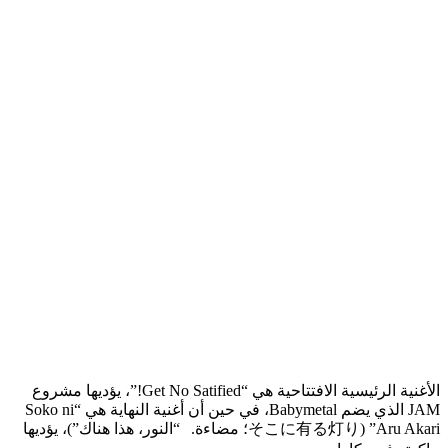
الأغنية الرئيسية الافتتاحية هي “Get No Satified!”، يؤديها مشروع
JAM الذي يضم Babymetal، في حين أن أغنية النهاية هي “Soko ni
Aru Akari” (そこに有る灯り؛ مضاءة. “النور، هذا هناك”)، يؤديها