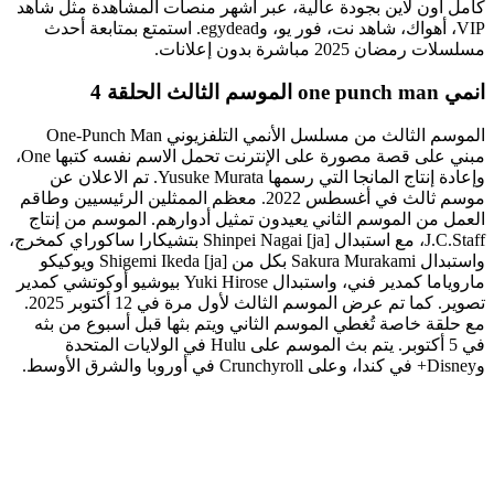
كامل أون لاين بجودة عالية، عبر أشهر منصات المشاهدة مثل شاهد
VIP، أهواك، شاهد نت، فور يو، وegydead. استمتع بمتابعة أحدث
مسلسلات رمضان 2025 مباشرة بدون إعلانات.
انمي one punch man الموسم الثالث الحلقة 4
الموسم الثالث من مسلسل الأنمي التلفزيوني One-Punch Man
مبني على قصة مصورة على الإنترنت تحمل الاسم نفسه كتبها One،
وإعادة إنتاج المانجا التي رسمها Yusuke Murata. تم الاعلان عن
موسم ثالث في أغسطس 2022. معظم الممثلين الرئيسيين وطاقم
العمل من الموسم الثاني يعيدون تمثيل أدوارهم. الموسم من إنتاج
J.C.Staff، مع استبدال Shinpei Nagai [ja] بتشيكارا ساكوراي كمخرج،
واستبدال Sakura Murakami بكل من Shigemi Ikeda [ja] ويوكيكو
ماروياما كمدير فني، واستبدال Yuki Hirose بيوشيو أوكوتشي كمدير
تصوير. كما تم عرض الموسم الثالث لأول مرة في 12 أكتوبر 2025.
مع حلقة خاصة تُغطي الموسم الثاني ويتم بثها قبل أسبوع من بثه
في 5 أكتوبر. يتم بث الموسم على Hulu في الولايات المتحدة
وDisney+ في كندا، وعلى Crunchyroll في أوروبا والشرق الأوسط.