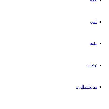
أفلام
أنمي
مانجا
ترندات
مباريات اليوم