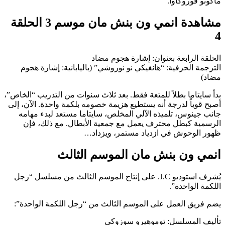
ماكوتو فوروكاوا.
مشاهدة انمي ون بنش مان موسم 3 الحلقة
4
الحلقة الرابعة بعنوان: إشارة هجوم مضاد
الترجمة الحرفية: “هانغيكي نو نوروشي” (باليابانية: إشارة هجوم
مضاد)
بدأ سايتاما بطلاً للمتعة فقط. بعد ثلاث سنوات من التدريب “الخاص”،
أصبح قوياً لدرجة أنه يستطيع هزيمة خصومه بلكمة واحدة. الآن، إلى
جانب جينوس، تلميذه الآلي المخلص، سايتاما مستعد لبدء مهامه
الرسمية كبطل محترف يعمل مع جمعية الأبطال. مع ذلك، فإن
ظهور الوحوش في ازدياد مستمر، ويزداد…
انمي ون بنش مان الموسم الثالث
يُشرف استوديو J.C. على إنتاج الموسم الثالث من مسلسل “رجل
اللكمة الواحدة”.
يضم فريق العمل على الموسم الثالث من “رجل اللكمة الواحدة”:
تأليف المسلسل: توموهيرو سوزوكي