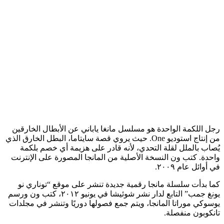
رجل اللكمة الواحدة هو مسلسل مانغا ياباني عن الأبطال الخارقين
من إنتاج استوديو One. حيث يروي قصة سايتاما، البطل الخارق الذي
يُصاب بالملل لقلة التحدي، لأنه قادر على هزيمة أي خصم بلكمة
واحدة. كتب ون النسخة الأصلية من المانجا المصورة على الإنترنت
في أوائل عام ٢٠٠٩.
كما بدأت سلسلة مانجا رقمية جديدة تنشر على موقع “توناري نو
يونغ جمب” التابع لدار نشر شوئيشا في يونيو ٢٠١٢، كتب ون ورسم
يوسوكي موراتا المانجا، ويتم جمع فصولها دوريًا وتنشر في مجلدات
تانكوبون منفصلة.