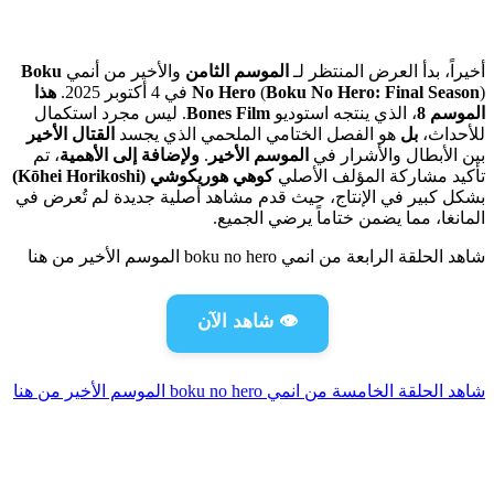
أخيراً، بدأ العرض المنتظر لـ
الموسم الثامن
والأخير من أنمي
Boku
) في 4 أكتوبر 2025.
Boku No Hero: Final Season
(
No Hero
هذا
الموسم 8
، الذي ينتجه استوديو
Bones Film
. ليس مجرد استكمال
للأحداث،
بل
هو الفصل الختامي الملحمي الذي يجسد
القتال الأخير
بين الأبطال والأشرار في
الموسم الأخير
.
ولإضافة إلى الأهمية
، تم
تأكيد مشاركة المؤلف الأصلي
كوهي هوريكوشي (Kōhei Horikoshi)
بشكل كبير في الإنتاج، حيث قدم مشاهد أصلية جديدة لم تُعرض في
المانغا، مما يضمن ختاماً يرضي الجميع.
شاهد الحلقة الرابعة من انمي boku no hero الموسم الأخير من هنا
👁️ شاهد الآن
شاهد الحلقة الخامسة من انمي boku no hero الموسم الأخير من هنا