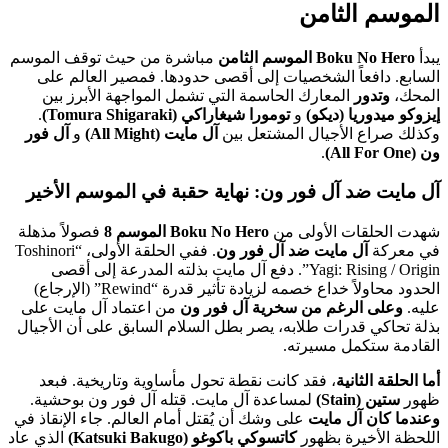
الموسم الثامن
يبدأ
Boku No Hero الموسم الثامن
مباشرة من حيث توقف الموسم
السابع. دافعاً الشخصيات إلى أقصى حدودها. فمصير العالم على
المحك،
وتدور
المعارك الحاسمة التي تشمل المواجهة الأبرز بين
إيزوكو ميدوريا (ديكو)
و
تومورا شيغاراكي (Tomura Shigaraki)
.
وكذلك صراع الأجيال المشتعل بين
آل مايت (All Might)
و
آل فور
ون (All For One)
.
آل مايت ضد آل فور ون: نهاية حقبة في الموسم الأخير
شهدت الحلقات الأولى من
Boku No Hero الموسم 8
فصولاً مذهلة
في معركة
آل مايت ضد آل فور ون
. ففي الحلقة الأولى، “Toshinori
Yagi: Rising / Origin”. دفع آل مايت بذلته المدرعة إلى أقصى
الحدود محاولاً خداع خصمه لزيادة تأثير قدرة “Rewind” (الإرجاع)
عليه.
وعلى الرغم من سخرية آل فور ون
من اعتماد آل مايت على
بذلة تحاكي قدرات طلابه، يصر بطل السلام السابق على أن الأجيال
القادمة ستكمل مسيرته.
أما الحلقة الثانية
، فقد كانت نقطة تحول مأساوية وتاريخية. فبعد
ظهور
ستين (Stain)
لمساعدة آل مايت. قتله آل فور ون بوحشية.
وعندما كان آل مايت
على وشك أن يُقتل أمام العالم. جاء الإنقاذ في
اللحظة الأخيرة بظهور
كاتسوكي باكوغو (Katsuki Bakugo)
الذي عاد