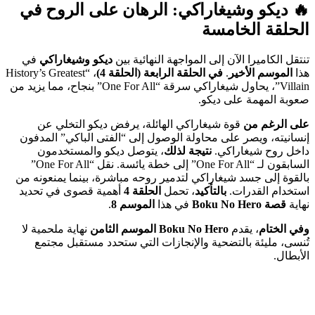
🔥
ديكو وشيغاراكي
: الرهان على الروح في
الحلقة الخامسة
تنتقل الكاميرا الآن إلى المواجهة النهائية بين
ديكو وشيغاراكي
في
هذا
الموسم الأخير
.
في الحلقة الرابعة (الحلقة 4)
، “History’s Greatest
Villain”، يحاول شيغاراكي سرقة “One For All” بنجاح، مما يزيد من
صعوبة المهمة على ديكو.
على الرغم من
قوة شيغاراكي الهائلة، يرفض ديكو التخلي عن
إنسانيته، ويصر على محاولة الوصول إلى “الفتى الباكي” المدفون
داخل روح شيغاراكي.
نتيجة لذلك
، يتوصل ديكو والمستخدمون
السابقون لـ “One For All” إلى خطة يائسة. نقل “One For All”
بالقوة إلى جسد شيغاراكي لتدمير روحه مباشرة، بينما يمنعونه من
استخدام القدرات.
بالتأكيد
، تحمل
الحلقة 4
أهمية قصوى في تحديد
نهاية
قصة Boku No Hero
في هذا
الموسم 8
.
وفي الختام
، يقدم
Boku No Hero الموسم الثامن
نهاية ملحمية لا
تُنسى، مليئة بالتضحية والإنجازات التي ستحدد مستقبل مجتمع
الأبطال.