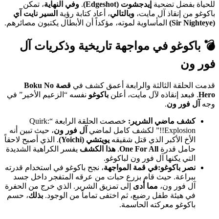
للحياة بفضل تضحية
إيدجشوت (Edgeshot)
.
وفي النهاية
، تمكن
باكوغو من إنقاذ آل مايت،
وبالتالي
، أعاد كتابة رؤية
السير نايت آي
(Sir Nighteye)
المأساوية لموته، مؤكداً أن الأبطال يكتبون مصائرهم.
💣
باكوغو
في مواجهة تاريخية وذكريات
آل
فور ون
قدمت الحلقة الثالثة والرابعة أعمق كشف في
قصة Boku No
Hero
. فبعد إنقاذه لآل مايت، أعلن
باكوغو
نفسه “الزعيم الأخير” في
وجه
آل فور ون
.
كشف ماضي الشرير:
خصصت الحلقة الرابعة “Quirk:
Explosion!!” لكشف كامل لماضي
آل فور ون
، حيث تبين أنه
الأخ الأكبر الذي قتل شقيقه
يويتشي (Yoichi)
. الذي أصبح لاحقاً
حامل قدرة
One For All
.
هذا الكشف
يفسر الكراهية الشديدة
التي يكنها آل فور ون لباكوغو.
نصر باكوغو:
في قمة المواجهة
، نجح باكوغو في استخدام قدرته
ببراعة. حيث قام بزرع حبات من عرقه المتفجر داخل جسد
آل فور ون،
مما أدى
إلى تمزيق الشرير. الذي خرج من الحفرة
في هيئة طفل رضيع، ثم اختفى تماماً من الوجود.
بذلك
، حسم
باكوغو معركته الحاسمة.