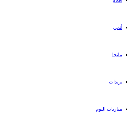
أفلام
أنمي
مانجا
ترندات
مباريات اليوم