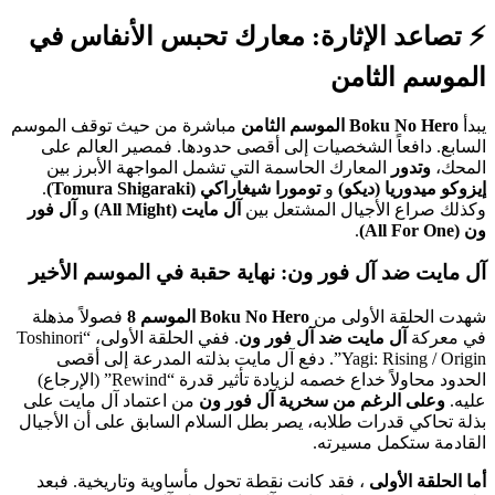
⚡️ تصاعد الإثارة: معارك تحبس الأنفاس في
الموسم الثامن
يبدأ
Boku No Hero الموسم الثامن
مباشرة من حيث توقف الموسم
السابع. دافعاً الشخصيات إلى أقصى حدودها. فمصير العالم على
المحك،
وتدور
المعارك الحاسمة التي تشمل المواجهة الأبرز بين
إيزوكو ميدوريا (ديكو)
و
تومورا شيغاراكي (Tomura Shigaraki)
.
وكذلك صراع الأجيال المشتعل بين
آل مايت (All Might)
و
آل فور
ون (All For One)
.
آل مايت ضد آل فور ون: نهاية حقبة في الموسم الأخير
شهدت الحلقة الأولى من
Boku No Hero الموسم 8
فصولاً مذهلة
في معركة
آل مايت ضد آل فور ون
. ففي الحلقة الأولى، “Toshinori
Yagi: Rising / Origin”. دفع آل مايت بذلته المدرعة إلى أقصى
الحدود محاولاً خداع خصمه لزيادة تأثير قدرة “Rewind” (الإرجاع)
عليه.
وعلى الرغم من سخرية آل فور ون
من اعتماد آل مايت على
بذلة تحاكي قدرات طلابه، يصر بطل السلام السابق على أن الأجيال
القادمة ستكمل مسيرته.
أما الحلقة الأولى
، فقد كانت نقطة تحول مأساوية وتاريخية. فبعد