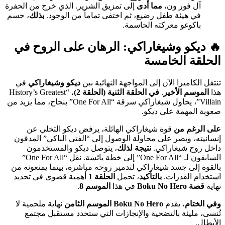
آل فور ون،
مما أدى
إلى تمزيق الشرير. الذي خرج من الحفرة
في هيئة طفل رضيع، ثم اختفى تماماً من الوجود.
بذلك
، حسم
باكوغو معركته الحاسمة.
🔥
ديكو وشيغاراكي
: الرهان على الروح في
الحلقة الخامسة
تنتقل الكاميرا الآن إلى المواجهة النهائية بين
ديكو وشيغاراكي
في
هذا
الموسم الأخير
.
في الحلقة الثنية (الحلقة 2)
، “History’s Greatest
Villain”، يحاول شيغاراكي سرقة “One For All” بنجاح، مما يزيد من
صعوبة المهمة على ديكو.
على الرغم من
قوة شيغاراكي الهائلة، يرفض ديكو التخلي عن
إنسانيته، ويصر على محاولة الوصول إلى “الفتى الباكي” المدفون
داخل روح شيغاراكي.
نتيجة لذلك
، يتوصل ديكو والمستخدمون
السابقون لـ “One For All” إلى خطة يائسة. نقل “One For All”
بالقوة إلى جسد شيغاراكي لتدمير روحه مباشرة، بينما يمنعونه من
استخدام القدرات.
بالتأكيد
، تحمل
الحلقة 1
أهمية قصوى في تحديد
نهاية
قصة Boku No Hero
في هذا
الموسم 8
.
وفي الختام
، يقدم
Boku No Hero الموسم الثامن
نهاية ملحمية لا
تُنسى، مليئة بالتضحية والإنجازات التي ستحدد مستقبل مجتمع
الأبطال.