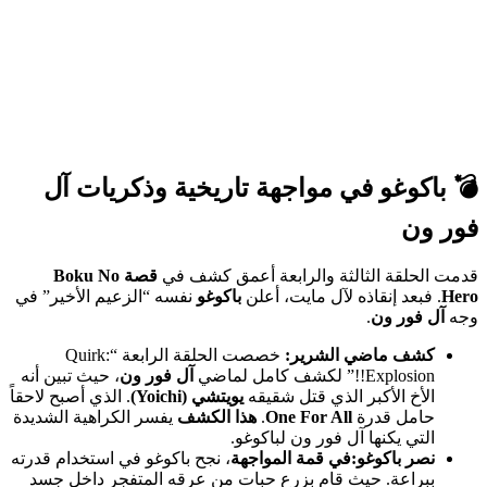
💣
باكوغو
في مواجهة تاريخية وذكريات
آل
فور ون
قدمت الحلقة الثالثة والرابعة أعمق كشف في
قصة Boku No
Hero
. فبعد إنقاذه لآل مايت، أعلن
باكوغو
نفسه “الزعيم الأخير” في
وجه
آل فور ون
.
كشف ماضي الشرير:
خصصت الحلقة الرابعة “Quirk:
Explosion!!” لكشف كامل لماضي
آل فور ون
، حيث تبين أنه
الأخ الأكبر الذي قتل شقيقه
يويتشي (Yoichi)
. الذي أصبح لاحقاً
حامل قدرة
One For All
.
هذا الكشف
يفسر الكراهية الشديدة
التي يكنها آل فور ون لباكوغو.
نصر باكوغو:
في قمة المواجهة
، نجح باكوغو في استخدام قدرته
ببراعة. حيث قام بزرع حبات من عرقه المتفجر داخل جسد