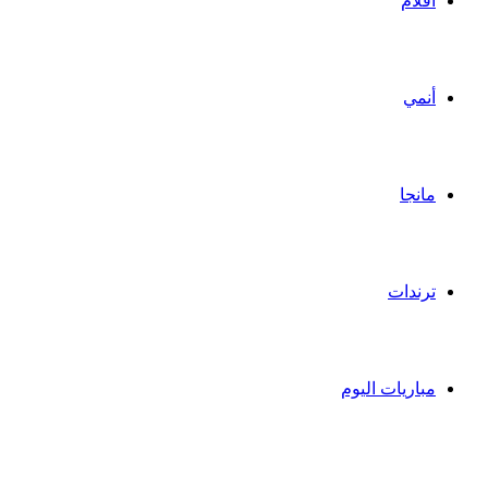
أفلام
أنمي
مانجا
ترندات
مباريات اليوم