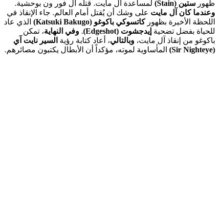
ظهور
ستين (Stain)
لمساعدة آل مايت. قتله آل فور ون بوحشية.
وعندما كان آل مايت
على وشك أن يُقتل أمام العالم. جاء الإنقاذ في
اللحظة الأخيرة بظهور
كاتسوكي باكوغو (Katsuki Bakugo)
الذي عاد
للحياة بفضل تضحية
إيدجشوت (Edgeshot)
.
وفي النهاية
، تمكن
باكوغو من إنقاذ آل مايت،
وبالتالي
، أعاد كتابة رؤية
السير نايت آي
(Sir Nighteye)
المأساوية لموته، مؤكداً أن الأبطال يكتبون مصائرهم.