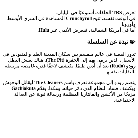
تعرض
TBS
الحلقات أسبوعيًا في اليابان.
في الوقت نفسه، تتيح
Crunchyroll
المشاهدة في الشرق الأوسط
وأوروبا.
أما في أمريكا الشمالية، فيعرض الأنمي عبر
Hulu
.
🧩 نبذة عن السلسلة
تدور القصة في عالم منقسم بين سكان المدينة العليا والمنبوذين في
الأسفل، الذين يرمى بهم إلى
الحفرة (The Pit)
. هناك يعيش البطل
رودو (Rudo)
بعد أن أدين ظلمًا. يكتشف لاحقًا قدرة غامضة مرتبطة
بالنفايات نفسها.
ينضم رودو إلى مجموعة تعرف باسم
The Cleaners
ليقاتل الوحوش
ويكشف فساد النظام الذي دمّر حياته. وهكذا، يقدّم
Gachiakuta
مزيجًا من الأكشن والفانتازيا المظلمة ورسالة قوية عن العدالة
الاجتماعية.