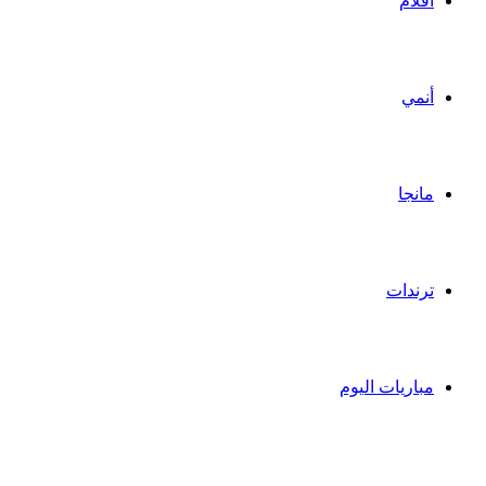
أفلام
أنمي
مانجا
ترندات
مباريات اليوم