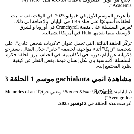
Academia”.
بدأ عرض الموسم الأول في 6 يوليو 2025. في الوقت نفسه، تبث
الحلقات أسبوعيًا على قناة TBS في اليابان. بالإضافة إلى ذلك،
تُعرض السلسلة على منصة Crunchyroll في أوروبا والشرق
الأوسط، بينما تقدمها Hulu في أمريكا الشمالية.
تركّز الحلقة الثالثة، التي تحمل عنوان “ذكريات شخص عادي”، على
شخصية “زانكا” أثناء مواجهته لخصمه “جابر”. خلال القتال، يسترجع
ذكرياته عن أيام تدريبه في الأكاديمية. في الختام، تبرز الحلقة فكرة
السلسلة الأساسية بأن لكل إنسان قيمة، بغض النظر عن كيفية
نظرة المجتمع إليه.
مشاهدة انمي gachiakuta موسم 1 الحلقة 3
(باليابانية: 凡の記憶؛
Bon no Kioku
؛ وتعني حرفيًا “Memories of an
Average Joe”).
عُرضت هذه الحلقة في
2 نوفمبر 2025
.