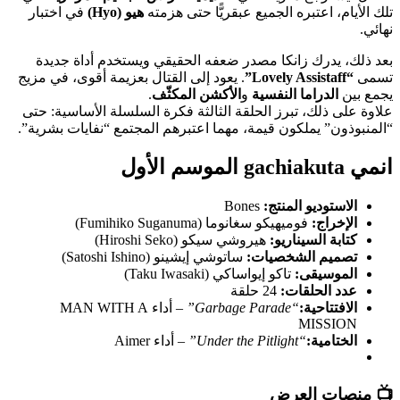
تلك الأيام، اعتبره الجميع عبقريًّا حتى هزمته
هيو (Hyo)
في اختبار
نهائي.
بعد ذلك، يدرك زانكا مصدر ضعفه الحقيقي ويستخدم أداة جديدة
تسمى
“Lovely Assistaff”
. يعود إلى القتال بعزيمة أقوى، في مزيج
يجمع بين
الدراما النفسية
و
الأكشن المكثّف
.
علاوة على ذلك، تبرز الحلقة الثالثة فكرة السلسلة الأساسية: حتى
“المنبوذون” يملكون قيمة، مهما اعتبرهم المجتمع “نفايات بشرية”.
انمي gachiakuta الموسم الأول
الاستوديو المنتج:
Bones
الإخراج:
فوميهيكو سغانوما (Fumihiko Suganuma)
كتابة السيناريو:
هيروشي سيكو (Hiroshi Seko)
تصميم الشخصيات:
ساتوشي إيشينو (Satoshi Ishino)
الموسيقى:
تاكو إيواساكي (Taku Iwasaki)
عدد الحلقات:
24 حلقة
الافتتاحية:
“Garbage Parade”
– أداء MAN WITH A
MISSION
الختامية:
“Under the Pitlight”
– أداء Aimer
📺 منصات العرض