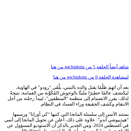
شاهد أيضاً الحلقة 5 من gachiakuta من هنا
لمشاهدة الحلقة 6 من gachiakuta من هنا
بعد أن اتهِمَ ظلْمًا بقتل والده بالتبني، يلْقَى “رودو” في الهاوية،
ليكتشف عالمًا خطيرًا مليئًا بالوحوش المُكَوَّنة من القمامة. نتيجةً
لذلك، يقرر الانضمام إلى منظمة “المنظفين”، ليبدأ رحلته من أجل
الانتقام وكشف الحقيقة وراء الفساد في النظام.
يستند الأنمي إلى سلسلة المانجا التي كتبها “كي أورانا” ورسمها
“هيدييوشي أندو”. علاوة على ذلك، أعلن عن تحويل المانجا إلى أنمي
في أغسطس 2024. ومن الجدير بالذكر أن الاستوديو المسؤول عن
الإنتاج هو “بونز” المعروف بأعماله الناجحة مثل “My Hero