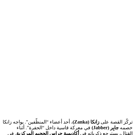
تركّز القصة على
زانكا (Zanka)
، أحد أعضاء “المنظّفين”. يواجه زانكا
خصمه
جابِر (Jabber)
في معركة قاسية داخل “الحفرة”. أثناء
القتال، يسترجع ذكرياته في
أكاديمية حراس الجحيم المركزية
. في