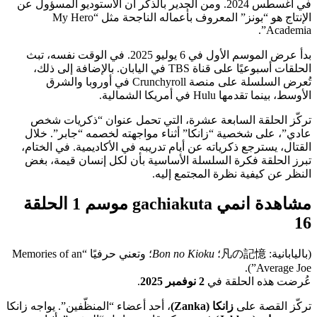
في أغسطس 2024. ومن الجدير بالذكر أن الاستوديو المسؤول عن
الإنتاج هو “بونز” المعروف بأعماله الناجحة مثل “My Hero
Academia”.
بدأ عرض الموسم الأول في 6 يوليو 2025. في الوقت نفسه، تبث
الحلقات أسبوعيًا على قناة TBS في اليابان. بالإضافة إلى ذلك،
تُعرض السلسلة على منصة Crunchyroll في أوروبا والشرق
الأوسط، بينما تقدمها Hulu في أمريكا الشمالية.
تركّز الحلقة السابعة عشرة، التي تحمل عنوان “ذكريات شخص
عادي”، على شخصية “زانكا” أثناء مواجهته لخصمه “جابر”. خلال
القتال، يسترجع ذكرياته عن أيام تدريبه في الأكاديمية. في الختام،
تبرز الحلقة فكرة السلسلة الأساسية بأن لكل إنسان قيمة، بغض
النظر عن كيفية نظرة المجتمع إليه.
مشاهدة انمي gachiakuta موسم 1 الحلقة
16
(باليابانية: 凡の記憶؛
Bon no Kioku
؛ وتعني حرفيًا “Memories of an
Average Joe”).
عُرضت هذه الحلقة في
2 نوفمبر 2025
.
تركّز القصة على
زانكا (Zanka)
، أحد أعضاء “المنظّفين”. يواجه زانكا