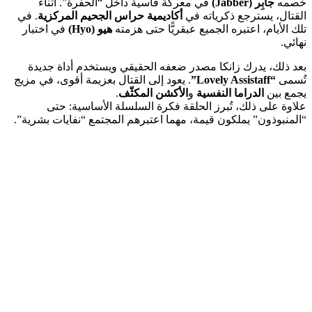
خصمه
جابِر (Jabber)
في معركة قاسية داخل “الحفرة”. أثناء
القتال، يسترجع ذكرياته في
أكاديمية حراس الجحيم المركزية
. في
تلك الأيام، اعتبره الجميع عبقريًّا حتى هزمته
هيو (Hyo)
في اختبار
نهائي.
بعد ذلك، يدرك زانكا مصدر ضعفه الحقيقي ويستخدم أداة جديدة
تُسمى
“Lovely Assistaff”
. يعود إلى القتال بعزيمة أقوى، في مزيج
يجمع بين
الدراما النفسية
و
الأكشن المكثّف
.
علاوة على ذلك، تُبرز الحلقة فكرة السلسلة الأساسية: حتى
“المنبوذون” يملكون قيمة، مهما اعتبرهم المجتمع “نفايات بشرية”.