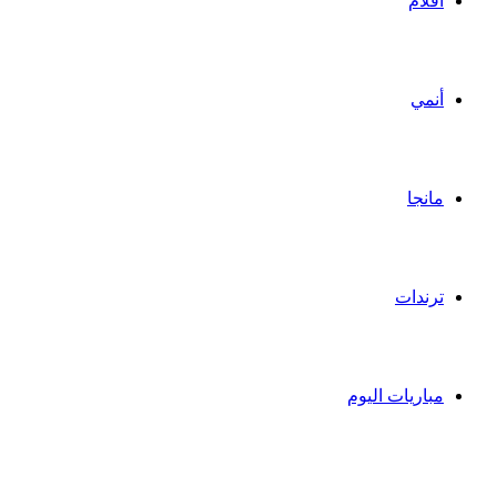
أفلام
أنمي
مانجا
ترندات
مباريات اليوم