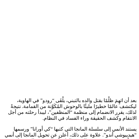
بعد أن اتهِمَ ظلْمًا بقتل والده بالتبني، يلْقَى “رودو” في الهاوية،
ليكتشف عالمًا خطيرًا مليئًا بالوحوش المُكَوَّنة من القمامة. نتيجةً
لذلك، يقرر الانضمام إلى منظمة “المنظفين”، ليبدأ رحلته من أجل
الانتقام وكشف الحقيقة وراء الفساد في النظام.
يستند الأنمي إلى سلسلة المانجا التي كتبها “كي أورانا” ورسمها
“هيدييوشي أندو”. علاوة على ذلك، أعلن عن تحويل المانجا إلى أنمي