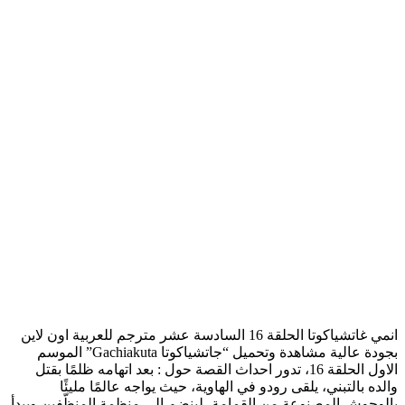
انمي غاتشياكوتا الحلقة 16 السادسة عشر مترجم للعربية اون لاين
بجودة عالية مشاهدة وتحميل “جاتشياكوتا Gachiakuta” الموسم
الاول الحلقة 16، تدور احداث القصة حول : بعد اتهامه ظلمًا بقتل
والده بالتبني، يلقى رودو في الهاوية، حيث يواجه عالمًا مليئًا
بالوحوش المصنوعة من القمامة، لينضم إلى منظمة المنظّفين ويبدأ