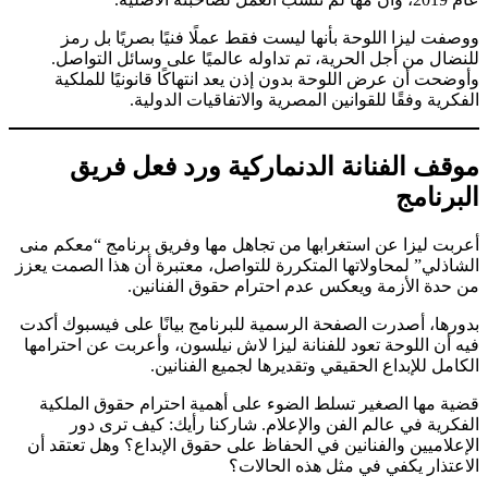
ووصفت ليزا اللوحة بأنها ليست فقط عملًا فنيًا بصريًا بل رمز
للنضال من أجل الحرية، تم تداوله عالميًا على وسائل التواصل.
وأوضحت أن عرض اللوحة بدون إذن يعد انتهاكًا قانونيًا للملكية
الفكرية وفقًا للقوانين المصرية والاتفاقيات الدولية.
موقف الفنانة الدنماركية ورد فعل فريق
البرنامج
أعربت ليزا عن استغرابها من تجاهل مها وفريق برنامج “معكم منى
الشاذلي” لمحاولاتها المتكررة للتواصل، معتبرة أن هذا الصمت يعزز
من حدة الأزمة ويعكس عدم احترام حقوق الفنانين.
بدورها، أصدرت الصفحة الرسمية للبرنامج بيانًا على فيسبوك أكدت
فيه أن اللوحة تعود للفنانة ليزا لاش نيلسون، وأعربت عن احترامها
الكامل للإبداع الحقيقي وتقديرها لجميع الفنانين.
قضية مها الصغير تسلط الضوء على أهمية احترام حقوق الملكية
الفكرية في عالم الفن والإعلام. شاركنا رأيك: كيف ترى دور
الإعلاميين والفنانين في الحفاظ على حقوق الإبداع؟ وهل تعتقد أن
الاعتذار يكفي في مثل هذه الحالات؟