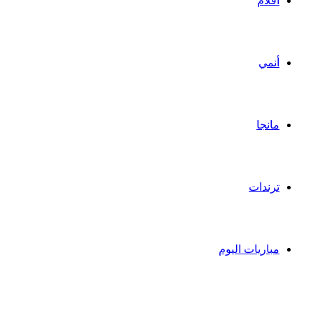
أفلام
أنمي
مانجا
ترندات
مباريات اليوم