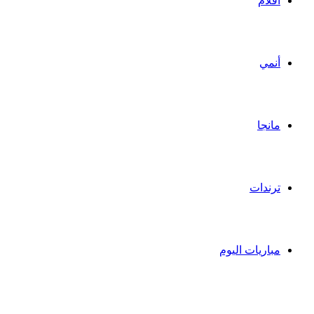
أفلام
أنمي
مانجا
ترندات
مباريات اليوم