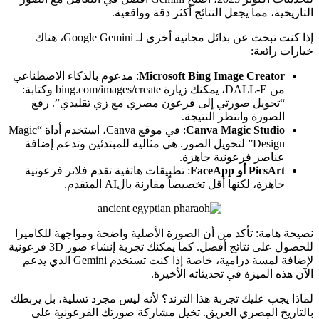
التاريخية، مما يجعل النتائج أكثر دقة وواقعية.
إذا كنت تبحث عن بدائل مجانية أخرى لـ Google Gemini، هناك
خيارات رائعة:
Microsoft Bing Image Creator
: مدعوم بالذكاء الاصطناعي
من DALL-E، يمكنك زيارة bing.com/images/create وكتابة:
“تحويل صورتي إلى فرعون مصري مع زي تقليدي”. رفع
الصورة وانتظر النتيجة.
Canva Magic Studio
: في موقع Canva، استخدم أداة “Magic
Design” لتحويل الصور. هي مثالية للمبتدئين وتدعم إضافة
عناصر فرعونية جاهزة.
PicsArt أو FaceApp
: تطبيقات هاتفية تقدم فلاتر فرعونية
جاهزة، لكنها أقل تخصيصاً مقارنة بالAI المتقدم.
نصيحة هامة: تأكد من أن الصورة الأصلية واضحة ومواجهة للكاميرا
للحصول على نتائج أفضل. كما يمكنك تجربة إنشاء صور 3D فرعونية
لإضافة لمسة درامية، خاصة إذا كنت تستخدم Gemini الذي يدعم
الآن هذه الميزة في تحديثاته الأخيرة.
لماذا يجب عليك تجربة هذا الترند؟ لأنه ليس مجرد تسلية، بل يربطك
بالتاريخ المصري العريق. تخيل مشاركة صورتك الفرعونية على