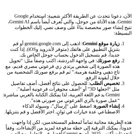
الآن، دعونا نتحدث عن الطريقة الأكثر شعبية: استخدام Google
Gemini. هذه الأداة من جوجل، والتي تُعرف أيضاً باسم Gemini AI،
تتيح إنشاء صور مخصصة بناءً على وصف نصي. إليك الخطوات
البسيطة:
زيارة موقع Gemini
: اذهب إلى gemini.google.com أو قم
بتنزيل التطبيق على هاتفك (متوفر لأندرويد وiOS). إذا كنت
جديداً، قم بتسجيل الدخول بحساب جوجل الخاص بك.
رفع صورتك
: في واجهة الدردشة، اكتب وصفاً مثل: “تحويل
هذه الصورة إلى شخص يرتدي زي فرعوني مصري قديم، مع
تاج ذهبي وخلفية هرمية.” ثم قم برفع صورتك الشخصية من
خلال أيقونة الرفع.
تخصيص الطلب
: للحصول على نتائج أفضل، أضف تفاصيل
مثل “اجعلها 3D” أو “أضف مجوهرات فرعونية أصلية”.
Gemini يدعم اللغة العربية، لذا يمكنك الكتابة بالعربي مباشرة:
“عمل صورة بالزي الفرعوني من صورتي هذه”.
إنشاء الصورة
: اضغط على “إرسال”، وسيولد الذكاء
الاصطناعي عدة خيارات في ثوانٍ. اختر الأفضل و قم بتنزيلها.
هذه الطريقة مجانية تماماً لمعظم المستخدمين، لكن إذا واجهت
حدوداً، يمكنك الترقية إلى خطة مدفوعة لمزيد من الإنشاءات. وفقاً
لتحديثات أكتوبر 2025، أصبح Gemini أفضل في التعامل مع الصور