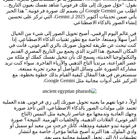
بقول: “حوّل صورتك إلى مَلك فرعوني! شاهد نفسك بعيون التاريخ…
اطلب من Google Gemini أن يصمم لك صورة فرعونية.” هذا الخبر
يأتي ضمن تحديثات أكتوبر 2025 لـ Gemini، التي تركز على تحسين
إنشاء الصور بالذكاء الاصطناعي.
في عالم اليوم الرقمي، أصبح تحويل الصور إلى شيء من الخيال
أمراً سهلاً وممتعاً، خاصة مع تطور تقنيات الذكاء الاصطناعي. إذا
كنت تبحث عن طريقة لتحويل صورتك بالزي الفرعوني، فأنت في
المكان الصحيح. هذا الترند الذي يجمع بين التاريخ المصري القديم
والتكنولوجيا الحديثة، يسمح لك بأن تتخيل نفسك كملك أو ملكة من
عصر الفراعنة، مرتدياً التاج الذهبي والأزياء الفاخرة. سواء كنت تريد
مشاركة الصورة على وسائل التواصل أو مجرد تجربة ممتعة،
سنستعرض في هذا المقال كيفية القيام بذلك خطوة بخطوة، مع
التركيز على أدوات مجانية مثل Google Gemini.
أولاً، دعونا نفهم ما يعنيه تحويل صورتك إلى زي فرعوني. هذه العملية
تعتمد على مولدات الصور بالذكاء الاصطناعي، التي تأخذ صورة
وجهك العادية وتدمجها مع عناصر تاريخية مثل النمس (التاج
الفرعوني)، القلادات الذهبية، والخلفيات الهرمية. النتيجة؟ صورة
فرعونية تبدو حقيقية ومذهلة، كأنك خرجت من معبد أبو سمبل أو
وادي الملوك. هذا الترند أصبح شائعاً مؤخراً، خاصة مع انتشار
تطبيقات AI التي تجعل العملية مجانية وسريعة.