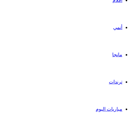
أفلام
أنمي
مانجا
ترندات
مباريات اليوم